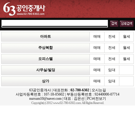
아파트
매매
전세
월세
주상복합
매매
전세
월세
오피스텔
매매
전세
월세
사무실/빌딩
매매
임대
상가
매매
임대
63공인중개사 | 대표전화 :
02-780-6302
|
오시는길
사업자등록번호 : 107-18-05602 | 부동산등록번호 : 92440000-07714
nursum10@naver.com | 대표 : 김은선 |
PC버전보기
Copyright(c) 2012 www.02-780-6302.com. All Rights Reserved.