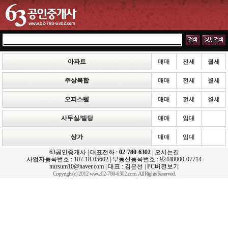
아파트
매매
전세
월세
주상복합
매매
전세
월세
오피스텔
매매
전세
월세
사무실/빌딩
매매
임대
상가
매매
임대
63공인중개사 | 대표전화 :
02-780-6302
|
오시는길
사업자등록번호 : 107-18-05602 | 부동산등록번호 : 92440000-07714
nursum10@naver.com | 대표 : 김은선 |
PC버전보기
Copyright(c) 2012 www.02-780-6302.com. All Rights Reserved.