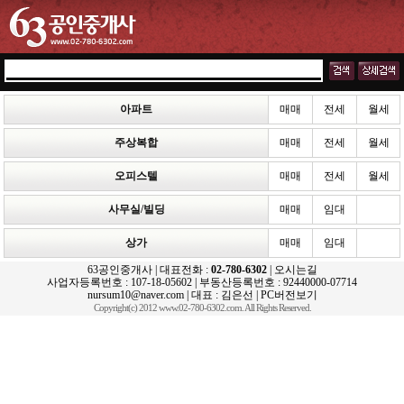
아파트
매매
전세
월세
주상복합
매매
전세
월세
오피스텔
매매
전세
월세
사무실/빌딩
매매
임대
상가
매매
임대
63공인중개사 | 대표전화 :
02-780-6302
|
오시는길
사업자등록번호 : 107-18-05602 | 부동산등록번호 : 92440000-07714
nursum10@naver.com | 대표 : 김은선 |
PC버전보기
Copyright(c) 2012 www.02-780-6302.com. All Rights Reserved.