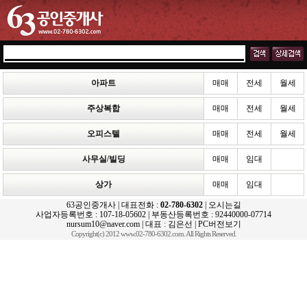
아파트
매매
전세
월세
주상복합
매매
전세
월세
오피스텔
매매
전세
월세
사무실/빌딩
매매
임대
상가
매매
임대
63공인중개사 | 대표전화 :
02-780-6302
|
오시는길
사업자등록번호 : 107-18-05602 | 부동산등록번호 : 92440000-07714
nursum10@naver.com | 대표 : 김은선 |
PC버전보기
Copyright(c) 2012 www.02-780-6302.com. All Rights Reserved.