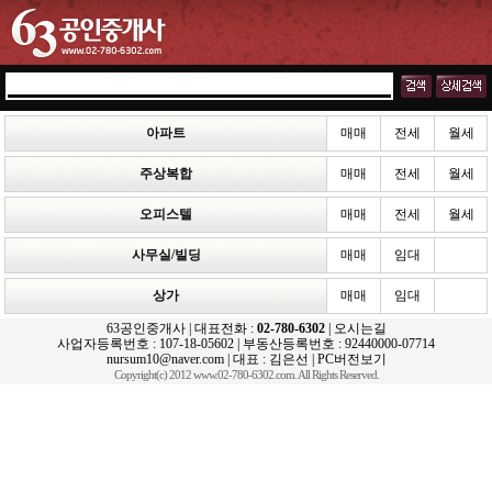
아파트
매매
전세
월세
주상복합
매매
전세
월세
오피스텔
매매
전세
월세
사무실/빌딩
매매
임대
상가
매매
임대
63공인중개사 | 대표전화 :
02-780-6302
|
오시는길
사업자등록번호 : 107-18-05602 | 부동산등록번호 : 92440000-07714
nursum10@naver.com | 대표 : 김은선 |
PC버전보기
Copyright(c) 2012 www.02-780-6302.com. All Rights Reserved.