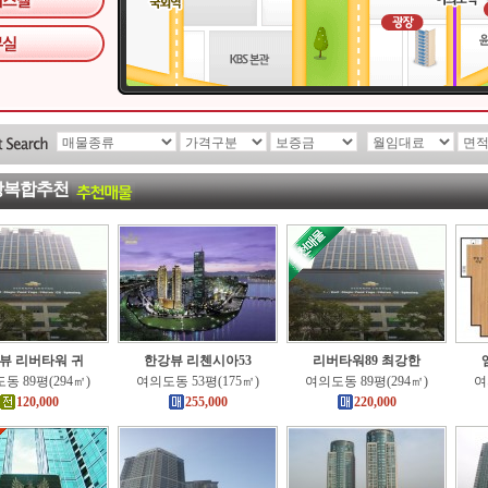
상복합추천
뷰 리버타워 귀
한강뷰 리첸시아53
리버타워89 최강한
동 89평(294㎡)
여의도동 53평(175㎡)
여의도동 89평(294㎡)
여
120,000
255,000
220,000