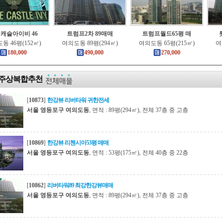
캐슬아이비 46
트럼프2차 89매매
트럼프월드65평 매
동 46평(152㎡)
여의도동 89평(294㎡)
여의도동 65평(215㎡)
여
180,000
490,000
270,000
주상복합추천
[
10873
]
한강뷰 리버타워 귀한전세
서울 영등포구 여의도동
, 면적 : 89평(294㎡), 전체 37층 중 고층
[
10869
]
한강뷰 리첸시아53평 매매
서울 영등포구 여의도동
, 면적 : 53평(175㎡), 전체 40층 중 22층
[
10862
]
리버타워89 최강한강뷰매매
서울 영등포구 여의도동
, 면적 : 89평(294㎡), 전체 37층 중 고층