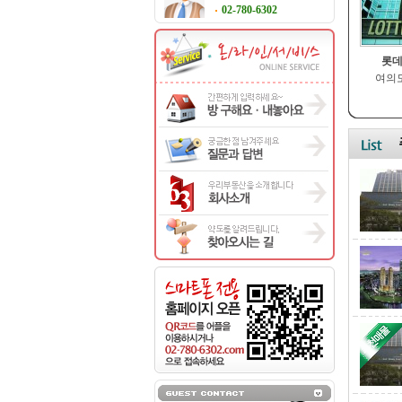
02-780-6302
롯데
여의도