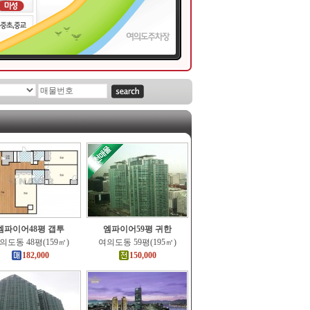
엠파이어48평 갭투
엠파이어59평 귀한
의도동 48평(159㎡)
여의도동 59평(195㎡)
182,000
150,000