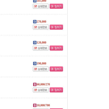
185,000
270,000
120,000
190,000
60,000/270
10,000/700