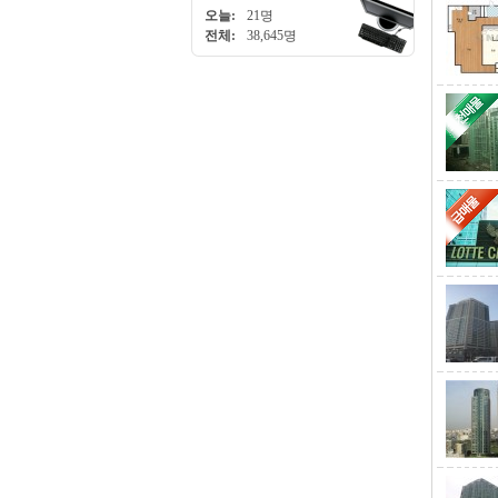
오늘:
21명
전체:
38,645명