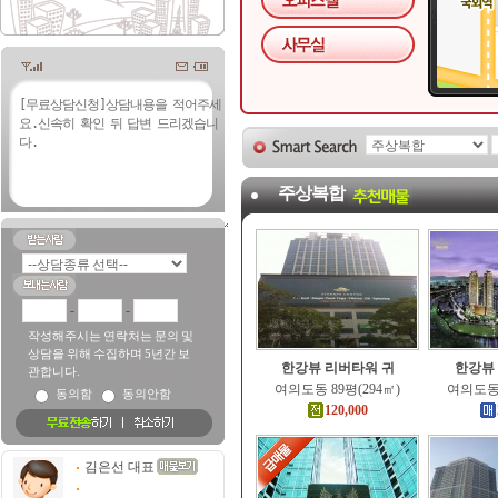
주상복합
-
-
작성해주시는 연락처는 문의 및
상담을 위해 수집하며 5년간 보
한강뷰 리버타워 귀
한강뷰
관합니다.
여의도동 89평(294㎡)
여의도동 
동의함
동의안함
120,000
김은선 대표