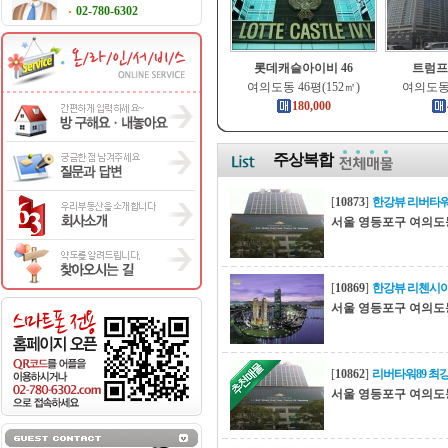
02-780-6302
롯데캐슬아이비 46
트럼프
여의도동 46평(152㎡)
여의도동 
180,000
주상복합
[
10873
]
한강뷰 리버타
서울 영등포구 여의도
[
10869
]
한강뷰 리첸시아
서울 영등포구 여의도
[
10862
]
리버타워89 최
서울 영등포구 여의도