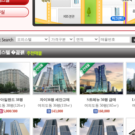
피스텔 �꾩꽭
아일랜드 38평
자이36평 세안고매
S트레뉴 50평 급매
L
동 38평(126㎡)
여의도동 36평(119㎡)
여의도동 50평(165㎡)
여
5,000/300
143,000
160,000