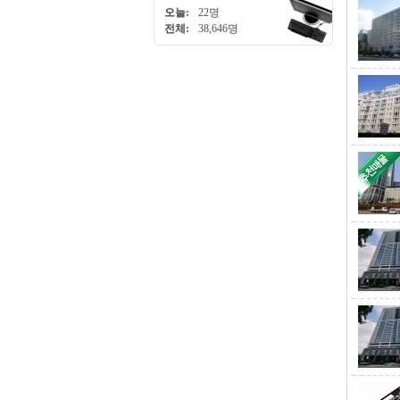
오늘:
22명
전체:
38,646명