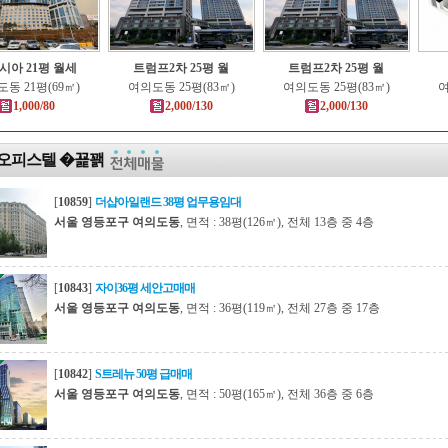
시아 21평 월세
트럼프2차 25평 월
트럼프2차 25평 월
동 21평(69㎡)
여의도동 25평(83㎡)
여의도동 25평(83㎡)
여
1,000/80
2,000/130
2,000/130
오피스텔 �꾩꽭
[
10859
]
더샵아일랜드 38평 업무용임대
서울 영등포구 여의도동
, 면적 : 38평(126㎡), 전체 13층 중 4층
[
10843
]
자이36평 세안고매매
서울 영등포구 여의도동
, 면적 : 36평(119㎡), 전체 27층 중 17층
[
10842
]
S트레뉴 50평 급매매
서울 영등포구 여의도동
, 면적 : 50평(165㎡), 전체 36층 중 6층