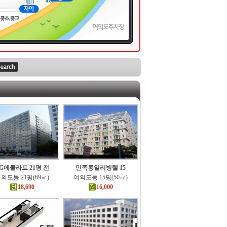
G에클라트 21평 전
민족통일리빙텔 15
의도동 21평(69㎡)
여의도동 15평(50㎡)
18,690
16,000