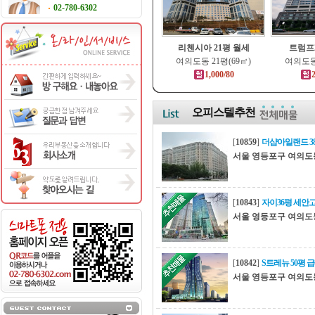
02-780-6302
리첸시아 21평 월세
트럼프2
여의도동 21평(69㎡)
여의도동 
1,000/80
2
오피스텔추천
[
10859
]
더샵아일랜드 3
서울 영등포구 여의도
[
10843
]
자이36평 세안
서울 영등포구 여의도
[
10842
]
S트레뉴 50평 
서울 영등포구 여의도