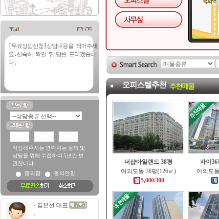
오피스텔추천
-
-
작성해주시는 연락처는 문의 및
상담을 위해 수집하며 5년간 보
더샵아일랜드 38평
자이3
관합니다.
여의도동 38평(126㎡)
여의도동 
동의함
동의안함
5,000/300
김은선 대표