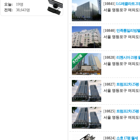
[
10841
]
LG에클라트 21
오늘:
19명
전체:
38,643명
서울 영등포구 여의도
[
10840
]
민족통일리빙텔 
서울 영등포구 여의도
[
10828
]
리첸시아 21평 
서울 영등포구 여의도
[
10827
]
트럼프2차 25평
서울 영등포구 여의도
[
10825
]
트럼프2차 25평
서울 영등포구 여의도
[
10824
]
소호 17평 월세