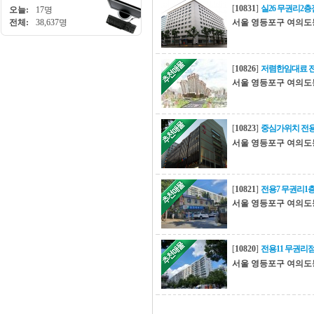
[
10831
]
실26 무권리2
오늘:
17명
전체:
38,637명
서울 영등포구 여의도
[
10826
]
저렴한임대료 전
서울 영등포구 여의도
[
10823
]
중심가위치 전용
서울 영등포구 여의도
[
10821
]
전용7 무권리1
서울 영등포구 여의도
[
10820
]
전용11 무권리
서울 영등포구 여의도