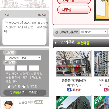
상가추천
-
-
작성해주시는 연락처는 문의 및
상담을 위해 수집하며 5년간 보
용문동 재개발상가
여의도공
관합니다.
여의도동 -
여의도동 
동의함
동의안함
245,000
5
김은선 대표