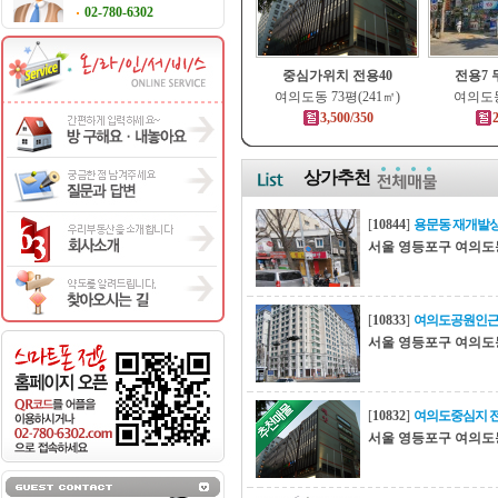
02-780-6302
중심가위치 전용40
전용7
여의도동 73평(241㎡)
여의도동
3,500/350
2
상가추천
[
10844
]
용문동 재개발
서울 영등포구 여의도
[
10833
]
여의도공원인근
서울 영등포구 여의도
[
10832
]
여의도중심지 전
서울 영등포구 여의도