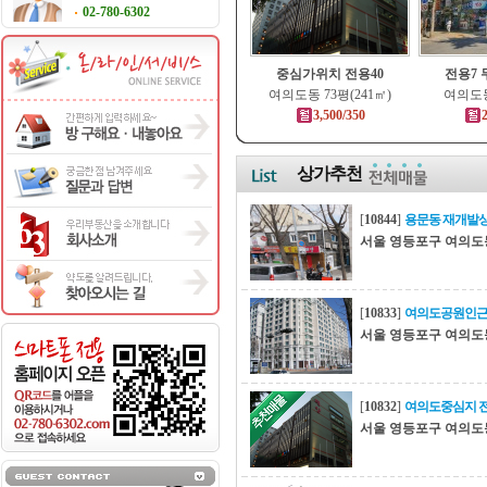
02-780-6302
중심가위치 전용40
전용7
여의도동 73평(241㎡)
여의도동
3,500/350
2
상가추천
[
10844
]
용문동 재개발
서울 영등포구 여의도
[
10833
]
여의도공원인근
서울 영등포구 여의도
[
10832
]
여의도중심지 전
서울 영등포구 여의도