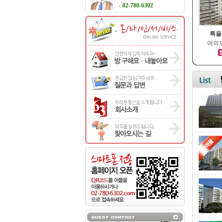
02-780-6302
특올
여의도