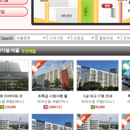
자별 매물
뷰 리버타워 귀
초특급 시범24평 월
A급 대교 37평 전세
동 89평(294㎡)
여의도동 24평(79㎡)
여의도동 37평(122㎡)
여
120,000
2,000/125
90,000