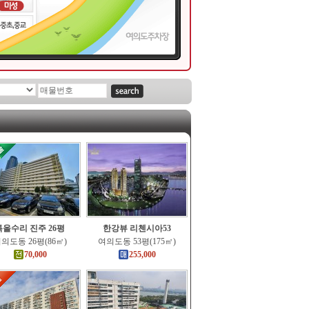
특올수리 진주 26평
한강뷰 리첸시아53
의도동 26평(86㎡)
여의도동 53평(175㎡)
70,000
255,000