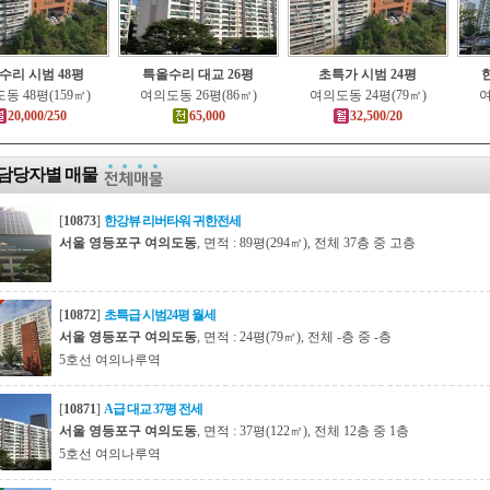
수리 시범 48평
특올수리 대교 26평
초특가 시범 24평
동 48평(159㎡)
여의도동 26평(86㎡)
여의도동 24평(79㎡)
여
20,000/250
65,000
32,500/20
담당자별 매물
[
10873
]
한강뷰 리버타워 귀한전세
서울 영등포구 여의도동
, 면적 : 89평(294㎡), 전체 37층 중 고층
[
10872
]
초특급 시범24평 월세
서울 영등포구 여의도동
, 면적 : 24평(79㎡), 전체 -층 중 -층
5호선 여의나루역
[
10871
]
A급 대교 37평 전세
서울 영등포구 여의도동
, 면적 : 37평(122㎡), 전체 12층 중 1층
5호선 여의나루역