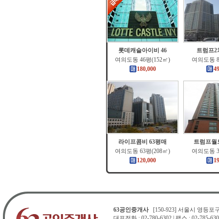
롯데캐슬아이비 46
트럼프2
여의도동 46평(152㎡)
여의도동 8
180,000
4
라이프콤비 63평매
트럼프월드
여의도동 63평(208㎡)
여의도동 3
120,000
1
63공인중개사
[150-923] 서울시 영등포구 
대표전화 : 02-780-6302 | 팩스 : 02-785-630