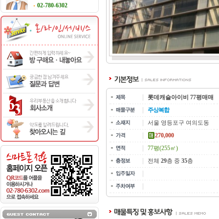
02-780-6302
롯데캐슬아이비 77평매매
주상복합
서울 영등포구 여의도동
270,000
77평(255㎡)
전체
29
층 중
35
층