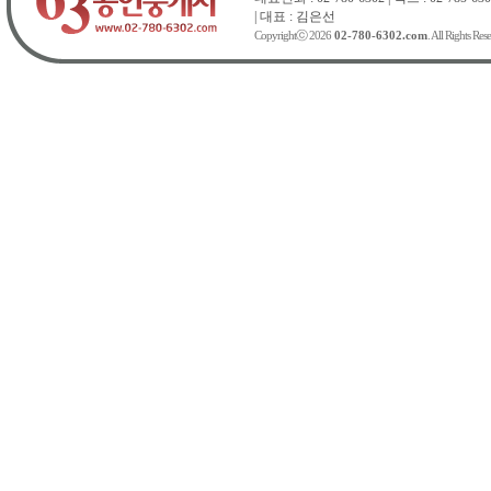
| 대표 : 김은선
Copyrightⓒ 2026
02-780-6302.com
. All Rights Res