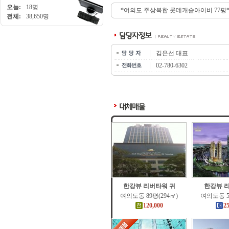
오늘:
18명
*여의도 주상복합 롯데캐슬아이비 77평*
전체:
38,650명
김은선 대표
02-780-6302
한강뷰 리버타워 귀
한강뷰 
여의도동 89평(294㎡)
여의도동 5
120,000
2