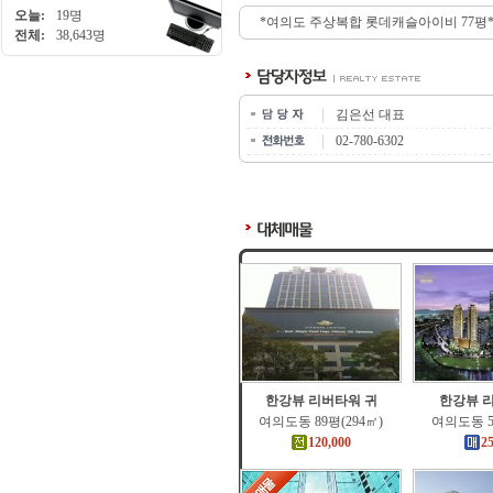
오늘:
19명
*여의도 주상복합 롯데캐슬아이비 77평*
전체:
38,643명
김은선 대표
02-780-6302
한강뷰 리버타워 귀
한강뷰 
여의도동 89평(294㎡)
여의도동 5
120,000
2