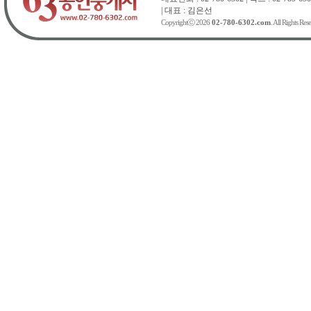
| 대표 : 김은선
Copyrightⓒ 2026
02-780-6302.com
. All Rights Res