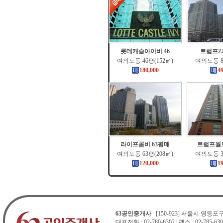
롯데캐슬아이비 46
트럼프2
여의도동 46평(152㎡)
여의도동 8
180,000
4
라이프콤비 63평매
트럼프월드
여의도동 63평(208㎡)
여의도동 3
120,000
1
63공인중개사
[150-923] 서울시 영등포구 
대표전화 : 02-780-6302 | 팩스 : 02-785-630