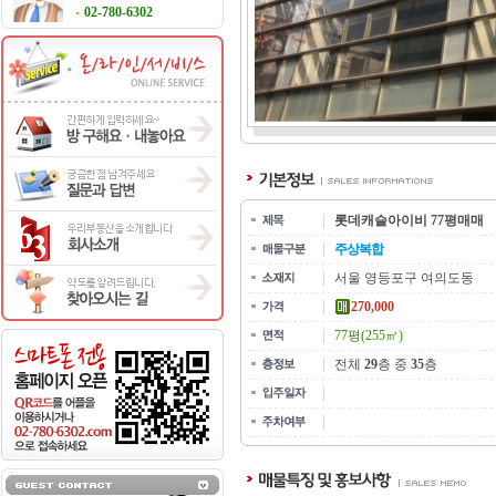
02-780-6302
롯데캐슬아이비 77평매매
주상복합
서울 영등포구 여의도동
270,000
77평(255㎡)
전체
29
층 중
35
층