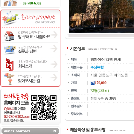
02-780-6302
엠파이어 72평 전세
주상복합
서울 영등포구 여의도동
170,000
72평(238㎡)
전체
6
층 중
39
층