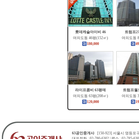
롯데캐슬아이비 46
트럼프2
여의도동 46평(152㎡)
여의도동 8
180,000
4
라이프콤비 63평매
트럼프월드
여의도동 63평(208㎡)
여의도동 3
120,000
1
63공인중개사
[150-923] 서울시 영등포구 
대표전화 : 02-780-6302 | 팩스 : 02-785-630