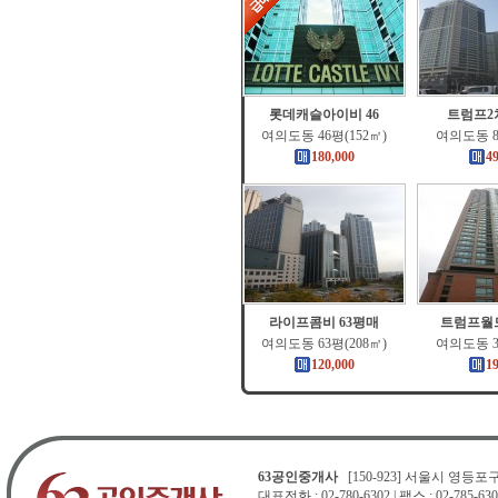
롯데캐슬아이비 46
트럼프2
여의도동 46평(152㎡)
여의도동 8
180,000
4
라이프콤비 63평매
트럼프월드
여의도동 63평(208㎡)
여의도동 3
120,000
1
63공인중개사
[150-923] 서울시 영등포구 
대표전화 : 02-780-6302 | 팩스 : 02-785-630