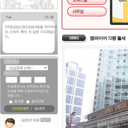
10801
엠파이어 72평 월세
-
-
작성해주시는 연락처는 문의 및
상담을 위해 수집하며 5년간 보
관합니다.
동의함
동의안함
김은선 대표