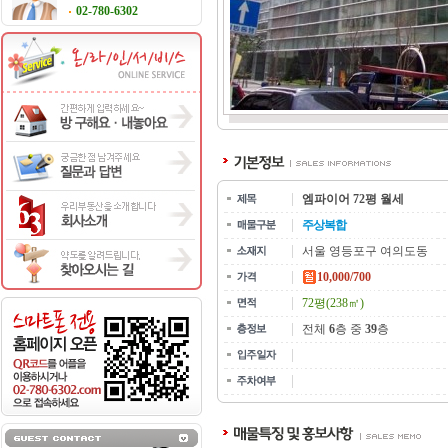
02-780-6302
엠파이어 72평 월세
주상복합
서울 영등포구 여의도동
10,000/700
72평(238㎡)
전체
6
층 중
39
층