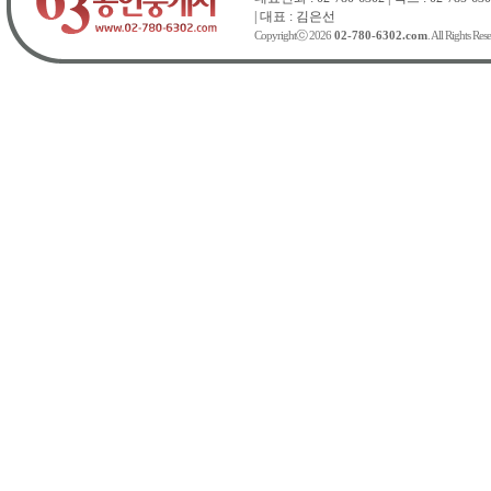
| 대표 : 김은선
Copyrightⓒ 2026
02-780-6302.com
. All Rights Res