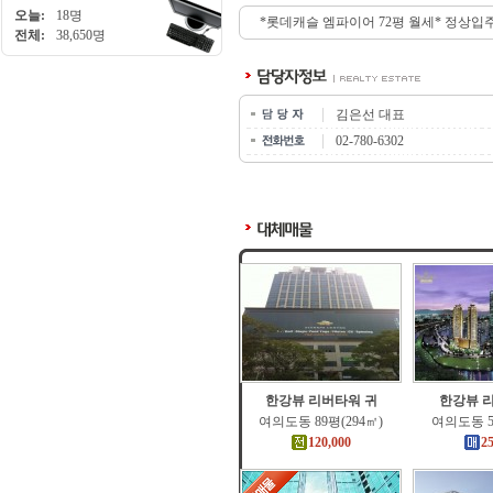
오늘:
18명
*롯데캐슬 엠파이어 72평 월세* 정상입
전체:
38,650명
김은선 대표
02-780-6302
한강뷰 리버타워 귀
한강뷰 
여의도동 89평(294㎡)
여의도동 5
120,000
2