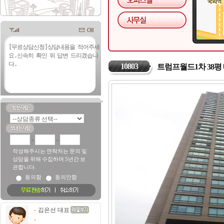
10803
트럼프월드1차 38평
-
-
작성해주시는 연락처는 문의 및
상담을 위해 수집하며 5년간 보
관합니다.
동의함
동의안함
김은선 대표