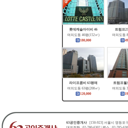
롯데캐슬아이비 46
트럼프2
여의도동 46평(152㎡)
여의도동 8
180,000
4
라이프콤비 63평매
트럼프월드
여의도동 63평(208㎡)
여의도동 3
120,000
1
63공인중개사
[150-923] 서울시 영등포구 
대표전화 : 02-780-6302 | 팩스 : 02-785-630