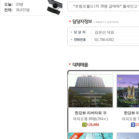
오늘:
20명
*트럼프월드1차 38평 급매매* 월세안고
전체:
38,655명
김은선 대표
02-780-6302
한강뷰 리버타워 귀
한강뷰 
여의도동 89평(294㎡)
여의도동 5
120,000
2