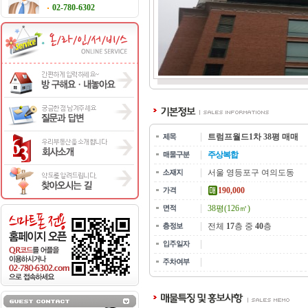
02-780-6302
트럼프월드1차 38평 매매
주상복합
서울 영등포구 여의도동
190,000
38평(126㎡)
전체
17
층 중
40
층