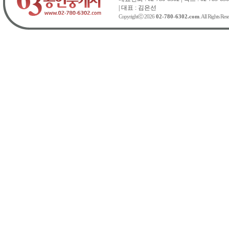
| 대표 : 김은선
Copyrightⓒ 2026
02-780-6302.com
. All Rights Res