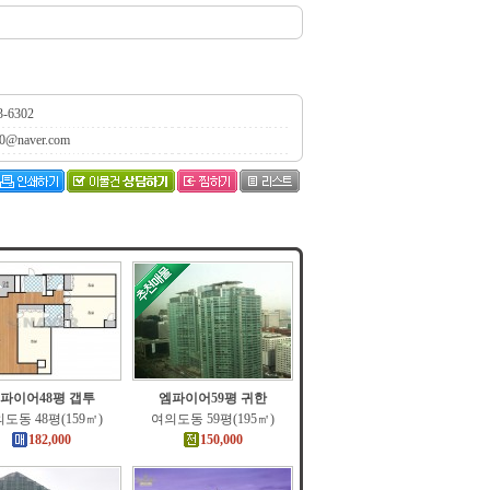
3-6302
0@naver.com
파이어48평 갭투
엠파이어59평 귀한
도동 48평(159㎡)
여의도동 59평(195㎡)
182,000
150,000