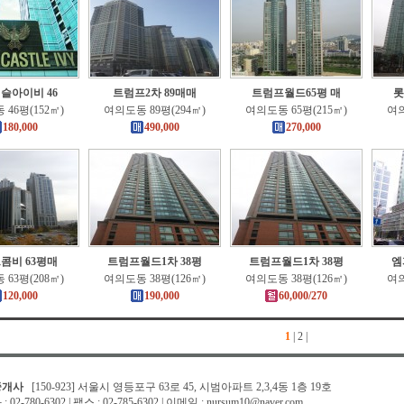
슬아이비 46
트럼프2차 89매매
트럼프월드65평 매
롯
46평(152㎡)
여의도동 89평(294㎡)
여의도동 65평(215㎡)
여의
180,000
490,000
270,000
콤비 63평매
트럼프월드1차 38평
트럼프월드1차 38평
엠
63평(208㎡)
여의도동 38평(126㎡)
여의도동 38평(126㎡)
여의
120,000
190,000
60,000/270
1
|
2
|
중개사
[150-923] 서울시 영등포구 63로 45, 시범아파트 2,3,4동 1층 19호
02-780-6302 | 팩스 : 02-785-6302 | 이메일 : nursum10@naver.com