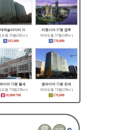
데캐슬아이비 55
리첸시아 57평 갭투
도동 55평(182㎡)
여의도동 57평(188㎡)
185,000
270,000
파이어 72평 월세
엠파이어 72평 전세
도동 72평(238㎡)
여의도동 72평(238㎡)
10,000/700
170,000