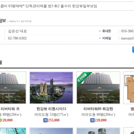
콤비 63평매매* 단독관리매물 방3 화2 올수리 한강뷰일부보임
김은선 대표
010-366
02-780-6302
nursum1
 리버타워 귀
한강뷰 리첸시아53
리버타워89 최강한
엠
89평(294㎡)
여의도동 53평(175㎡)
여의도동 89평(294㎡)
여의
120,000
255,000
220,000