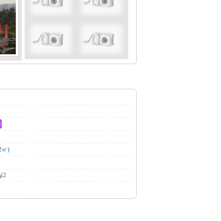
2㎡)
실2