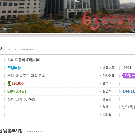
라이프콤비 63평매매
주상복합
10804
서울 영등포구 여의도동
120,000
63평(208㎡)
40평(13
전체
고
층 중
24
층
방3+욕