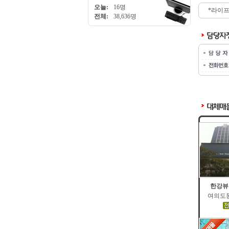
오늘:
16명
*라이프
전체:
38,636명
한강뷰
여의도동 