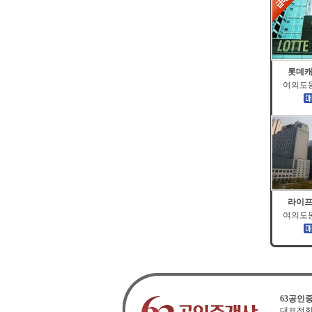
롯데캐
여의도동 
라이프
여의도동 
63공인
대표전화 : 