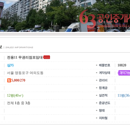
전용11 무권리점포임대
상가
10820
서울 영등포구 여의도동
5,000/270
12평(40㎡)
11평(36
전체
1
층 중
3
층