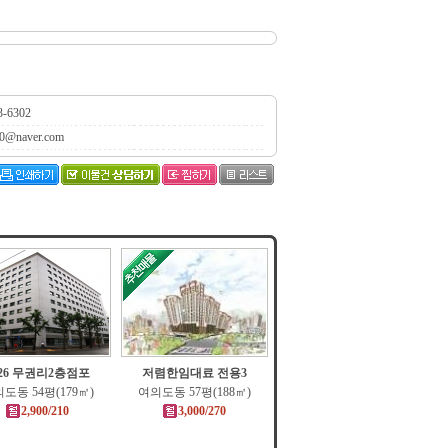
3-6302
0@naver.com
26 무권리2층점포
저렴한임대료 전용3
도동 54평(179㎡)
여의도동 57평(188㎡)
2,900/210
3,000/270