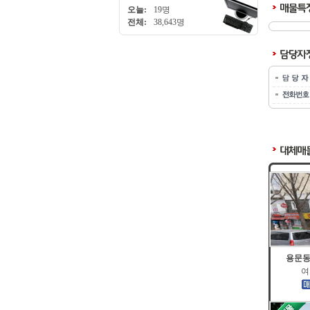
오늘:
19명
전체:
38,643명
용문동
여