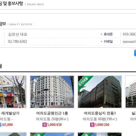
김은선 대표
010-366
02-780-6302
nursum1
 재개발상가
여의도공원인근 1층
여의도중심지 전용3
실
의도동 -
여의도동 26평(86㎡)
여의도동 60평(198㎡)
여의
245,000
5,000/450
3,000/260