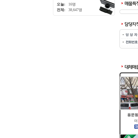
오늘:
16명
전체:
38,647명
용문동
여