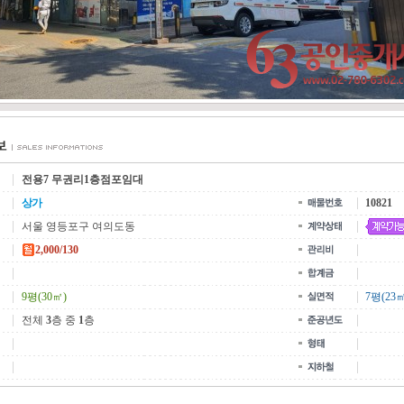
전용7 무권리1층점포임대
상가
10821
서울 영등포구 여의도동
2,000/130
9평(30㎡)
7평(23㎡
전체
3
층 중
1
층