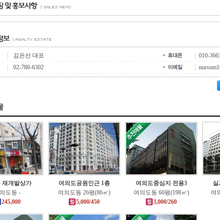
김은선 대표
010-366
02-780-6302
nursum1
 재개발상가
여의도공원인근 1층
여의도중심지 전용3
실
의도동 -
여의도동 26평(86㎡)
여의도동 60평(198㎡)
여의
245,000
5,000/450
3,000/260