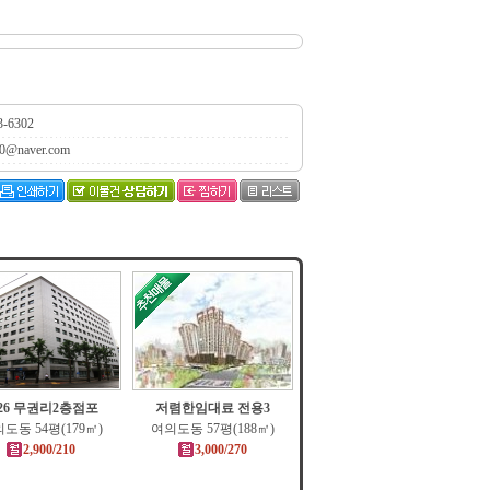
3-6302
0@naver.com
26 무권리2층점포
저렴한임대료 전용3
도동 54평(179㎡)
여의도동 57평(188㎡)
2,900/210
3,000/270