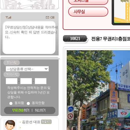
10821
전용7 무권리1층점
-
-
작성해주시는 연락처는 문의 및
상담을 위해 수집하며 5년간 보
관합니다.
동의함
동의안함
김은선 대표