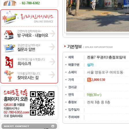
02-780-6302
전용7 무권리1층점포임대
상가
서울 영등포구 여의도동
2,000/130
9평(30㎡)
전체
3
층 중
1
층