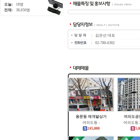
오늘:
18명
전체:
38,650명
김은선 대표
02-780-6302
용문동 재개발상가
여의도공
여의도동 -
여의도동 2
245,000
5,