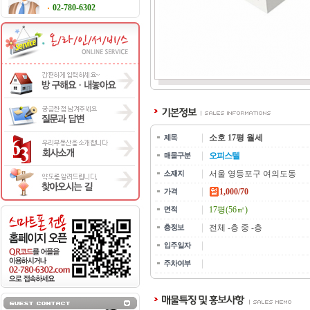
02-780-6302
소호 17평 월세
오피스텔
서울 영등포구 여의도동
1,000/70
17평(56㎡)
전체 -층 중 -층