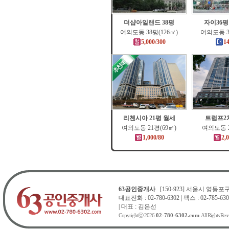
더샵아일랜드 38평
자이36
여의도동 38평(126㎡)
여의도동 3
5,000/300
1
리첸시아 21평 월세
트럼프2차
여의도동 21평(69㎡)
여의도동 2
1,000/80
2,
63공인중개사
[150-923] 서울시 영등포구 
대표전화 : 02-780-6302 | 팩스 : 02-785-630
| 대표 : 김은선
Copyrightⓒ 2026
02-780-6302.com
. All Rights Res