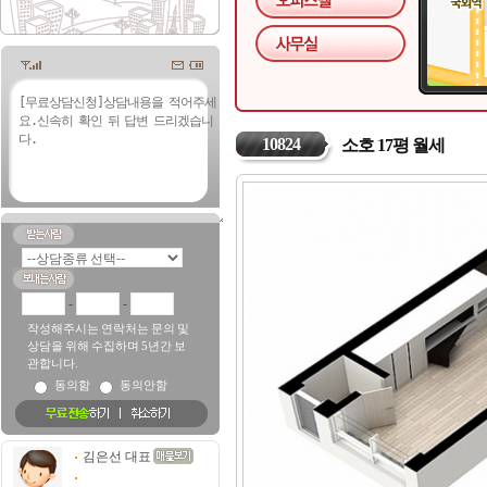
10824
소호 17평 월세
-
-
작성해주시는 연락처는 문의 및
상담을 위해 수집하며 5년간 보
관합니다.
동의함
동의안함
김은선 대표