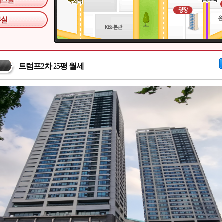
트럼프2차 25평 월세