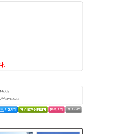
다.
3-6302
0@naver.com