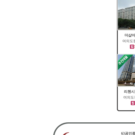
더샵아
여의도동 
리첸시
여의도동
63공인