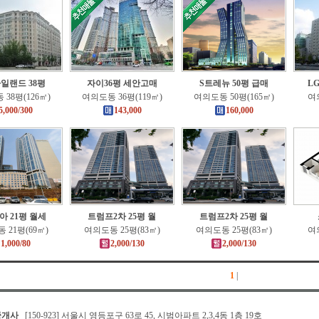
일랜드 38평
자이36평 세안고매
S트레뉴 50평 급매
L
38평(126㎡)
여의도동 36평(119㎡)
여의도동 50평(165㎡)
여의
5,000/300
143,000
160,000
아 21평 월세
트럼프2차 25평 월
트럼프2차 25평 월
 21평(69㎡)
여의도동 25평(83㎡)
여의도동 25평(83㎡)
여의
1,000/80
2,000/130
2,000/130
1
|
중개사
[150-923] 서울시 영등포구 63로 45, 시범아파트 2,3,4동 1층 19호