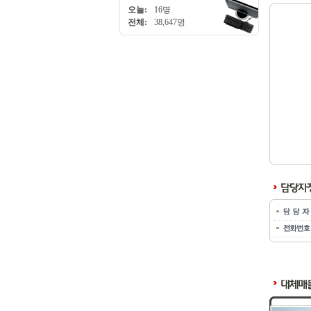
오늘:
16명
전체:
38,647명