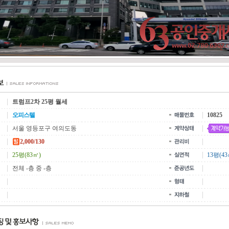
트럼프2차 25평 월세
오피스텔
10825
서울 영등포구 여의도동
2,000/130
25평(83㎡)
13평(43
전체 -층 중 -층