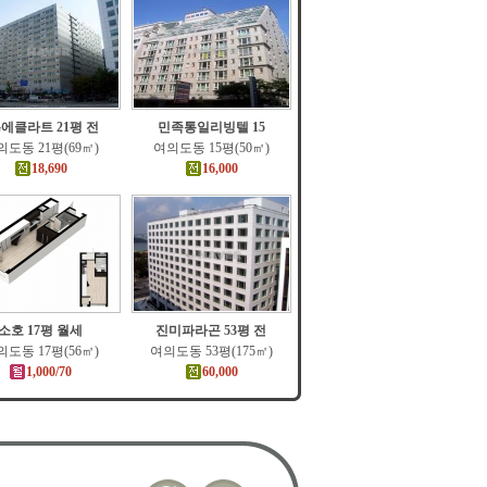
G에클라트 21평 전
민족통일리빙텔 15
도동 21평(69㎡)
여의도동 15평(50㎡)
18,690
16,000
소호 17평 월세
진미파라곤 53평 전
도동 17평(56㎡)
여의도동 53평(175㎡)
1,000/70
60,000