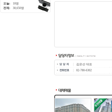
오늘:
18명
전체:
38,650명
김은선 대표
02-780-6302