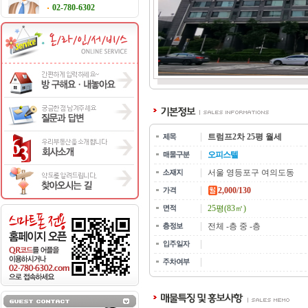
02-780-6302
트럼프2차 25평 월세
오피스텔
서울 영등포구 여의도동
2,000/130
25평(83㎡)
전체 -층 중 -층