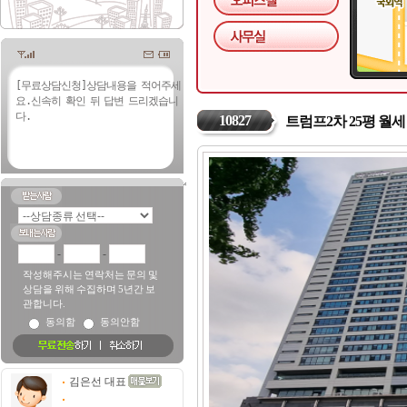
10827
트럼프2차 25평 월세
-
-
작성해주시는 연락처는 문의 및
상담을 위해 수집하며 5년간 보
관합니다.
동의함
동의안함
김은선 대표