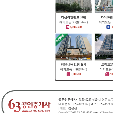
더샵아일랜드 38평
자이36
여의도동 38평(126㎡)
여의도동 3
5,000/300
1
리첸시아 21평 월세
트럼프2차
여의도동 21평(69㎡)
여의도동 2
1,000/80
2,
63공인중개사
[150-923] 서울시 영등포구 
대표전화 : 02-780-6302 | 팩스 : 02-785-630
| 대표 : 김은선
Copyrightⓒ 2026
02-780-6302.com
. All Rights Res