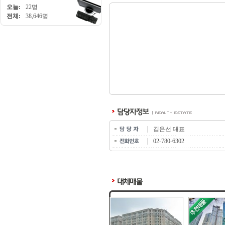
오늘:
22명
전체:
38,646명
김은선 대표
02-780-6302