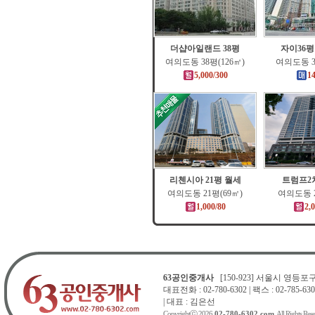
더샵아일랜드 38평
자이36
여의도동 38평(126㎡)
여의도동 3
5,000/300
1
리첸시아 21평 월세
트럼프2차
여의도동 21평(69㎡)
여의도동 2
1,000/80
2,
63공인중개사
[150-923] 서울시 영등포구 
대표전화 : 02-780-6302 | 팩스 : 02-785-630
| 대표 : 김은선
Copyrightⓒ 2026
02-780-6302.com
. All Rights Res