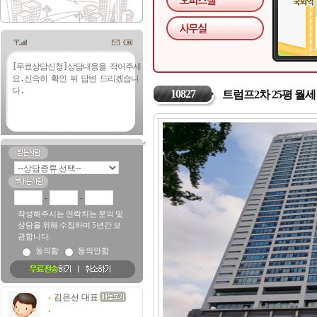
10827
트럼프2차 25평 월세
-
-
작성해주시는 연락처는 문의 및
상담을 위해 수집하며 5년간 보
관합니다.
동의함
동의안함
김은선 대표