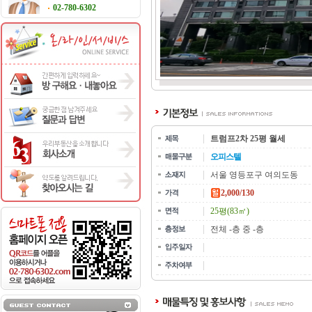
02-780-6302
트럼프2차 25평 월세
오피스텔
서울 영등포구 여의도동
2,000/130
25평(83㎡)
전체 -층 중 -층