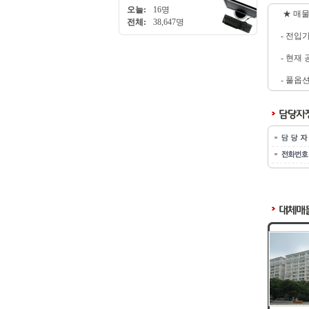
오늘:
16명
★ 매물
전체:
38,647명
- 전입
- 현재
- 풀옵