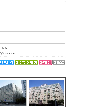
3-6302
0@naver.com