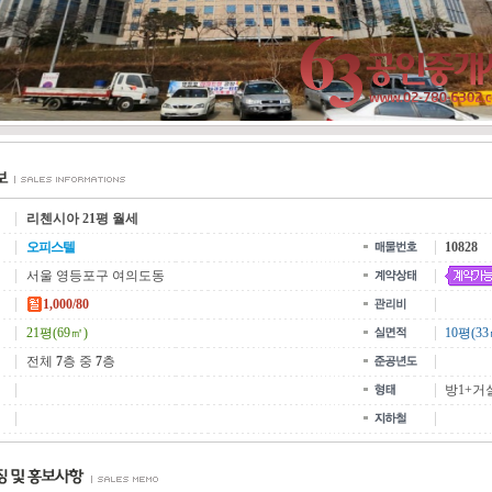
리첸시아 21평 월세
오피스텔
10828
서울 영등포구 여의도동
1,000/80
21평(69㎡)
10평(33
전체
7
층 중
7
층
방1+거