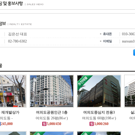
김은선 대표
010-366
02-780-6302
nursum1
 재개발상가
여의도공원인근 1층
여의도중심지 전용3
실
의도동 -
여의도동 26평(86㎡)
여의도동 60평(198㎡)
여의
245,000
5,000/450
3,000/260