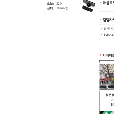
오늘:
22명
전체:
38,646명
용문동
여