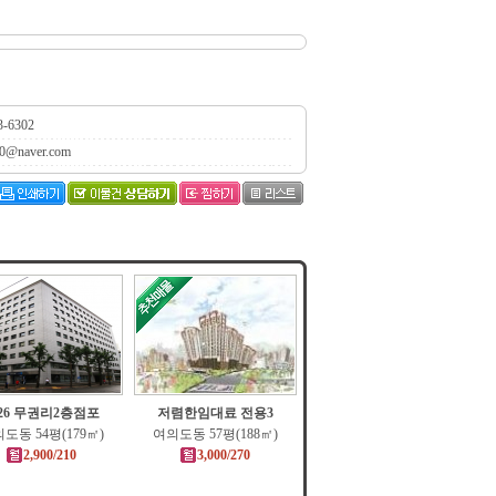
3-6302
0@naver.com
26 무권리2층점포
저렴한임대료 전용3
도동 54평(179㎡)
여의도동 57평(188㎡)
2,900/210
3,000/270