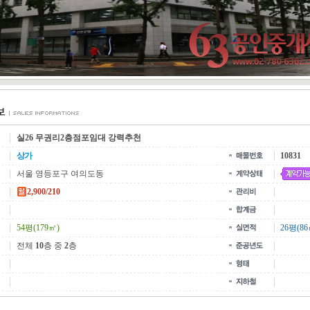
실26 무권리2층점포임대 강력추천
상가
10831
서울 영등포구 여의도동
2,900/210
54평(179㎡)
26평(86
전체
10
층 중
2
층