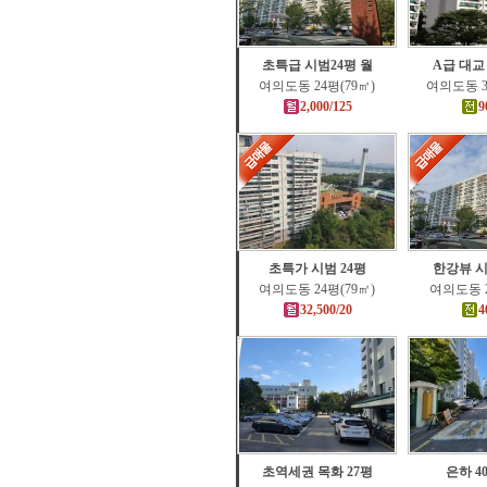
초특급 시범24평 월
A급 대교
여의도동 24평(79㎡)
여의도동 3
2,000/125
9
초특가 시범 24평
한강뷰 시
여의도동 24평(79㎡)
여의도동 2
32,500/20
4
초역세권 목화 27평
은하 4