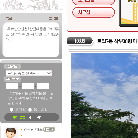
10835
로얄7동 삼부38평 
-
-
작성해주시는 연락처는 문의 및
상담을 위해 수집하며 5년간 보
관합니다.
동의함
동의안함
김은선 대표