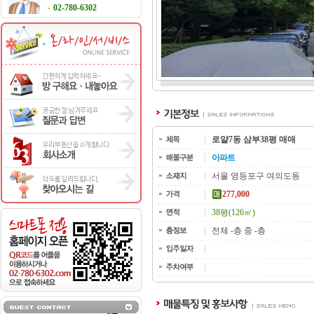
02-780-6302
로얄7동 삼부38평 매매
아파트
서울 영등포구 여의도동
277,000
38평(126㎡)
전체 -층 중 -층