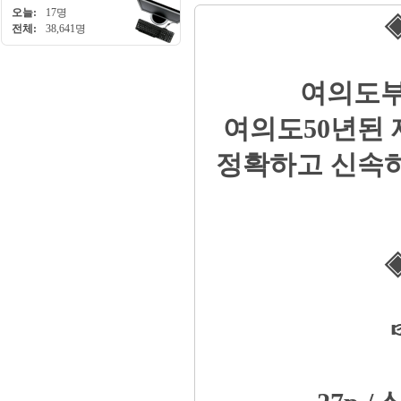
오늘:
17명
◈
전체:
38,641명
여의도부
여의도50년된
정확하고 신속