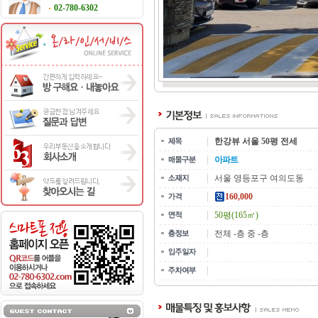
02-780-6302
한강뷰 서울 50평 전세
아파트
서울 영등포구 여의도동
160,000
50평(165㎡)
전체 -층 중 -층