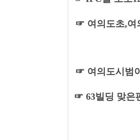
☞ 여의도초,
☞ 여의도시범아
☞ 63빌딩 맞