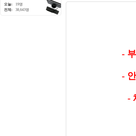
오늘:
19명
전체:
38,643명
- 
- 
-