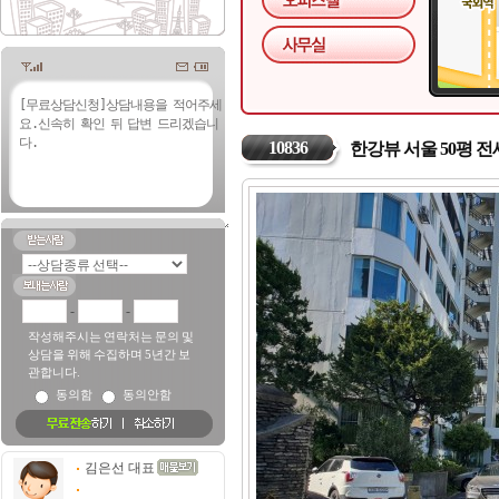
10836
한강뷰 서울 50평 전
-
-
작성해주시는 연락처는 문의 및
상담을 위해 수집하며 5년간 보
관합니다.
동의함
동의안함
김은선 대표