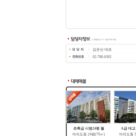
김은선 대표
02-780-6302
초특급 시범24평 월
A급 대교
여의도동 24평(79㎡)
여의도동 3