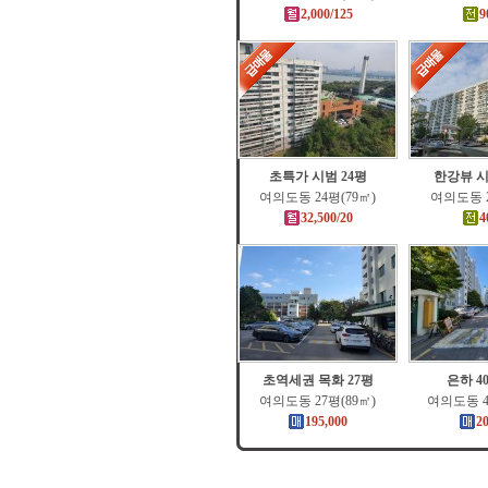
2,000/125
9
초특가 시범 24평
한강뷰 시
여의도동 24평(79㎡)
여의도동 2
32,500/20
4
초역세권 목화 27평
은하 4
여의도동 27평(89㎡)
여의도동 4
195,000
2