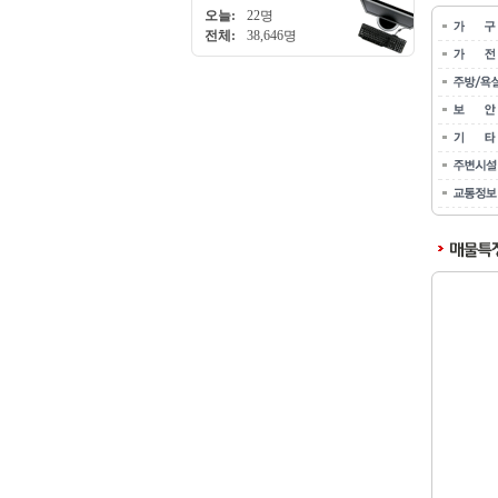
오늘:
22명
전체:
38,646명