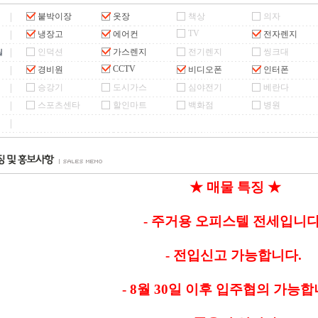
붙박이장
옷장
책상
의자
TV
냉장고
에어컨
전자렌지
인덕션
가스렌지
전기렌지
씽크대
CCTV
경비원
비디오폰
인터폰
승강기
도시가스
심야전기
베란다
스포츠센타
할인마트
백화점
병원
★ 매물 특징 ★
- 주거용 오피스텔 전세입니다
- 전입신고 가능합니다.
- 8월 30일 이후 입주협의 가능합