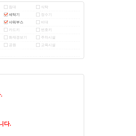
침대
식탁
세탁기
정수기
샤워부스
비대
카드키
번호키
화재경보기
주차시설
공원
교육시설
.
니다.