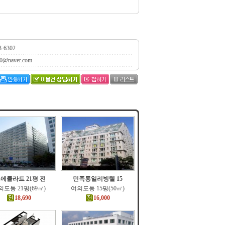
3-6302
0@naver.com
G에클라트 21평 전
민족통일리빙텔 15
도동 21평(69㎡)
여의도동 15평(50㎡)
18,690
16,000