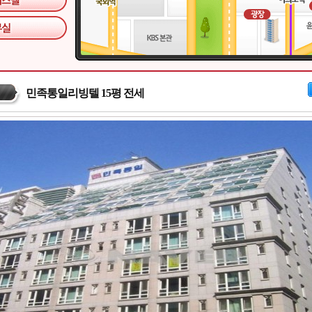
민족통일리빙텔 15평 전세