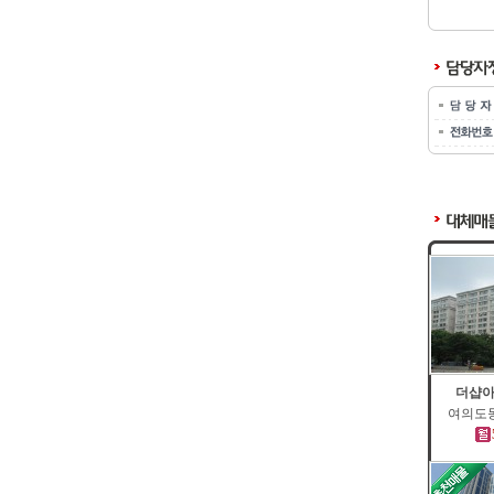
더샵아
여의도동 