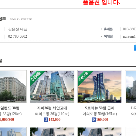
- 풀옵션 입니다.
김은선 대표
010-366
02-780-6302
nursum1
일랜드 38평
자이36평 세안고매
S트레뉴 50평 급매
L
38평(126㎡)
여의도동 36평(119㎡)
여의도동 50평(165㎡)
여의
5,000/300
143,000
160,000