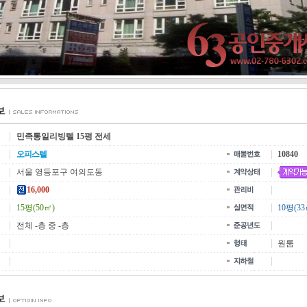
민족통일리빙텔 15평 전세
오피스텔
10840
서울 영등포구 여의도동
16,000
15평(50㎡)
10평(33
전체 -층 중 -층
원룸