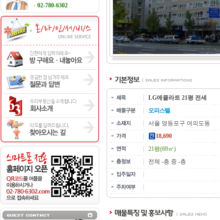
02-780-6302
LG에클라트 21평 전세
오피스텔
서울 영등포구 여의도동
18,690
21평(69㎡)
전체 -층 중 -층