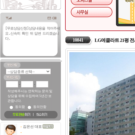
10841
LG에클라트 21평 
-
-
작성해주시는 연락처는 문의 및
상담을 위해 수집하며 5년간 보
관합니다.
동의함
동의안함
김은선 대표