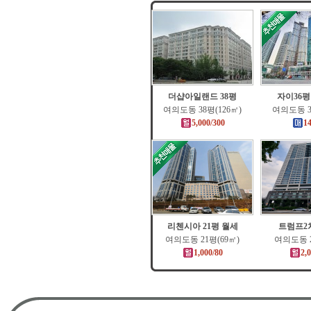
더샵아일랜드 38평
자이36
여의도동 38평(126㎡)
여의도동 3
5,000/300
1
리첸시아 21평 월세
트럼프2차
여의도동 21평(69㎡)
여의도동 2
1,000/80
2,