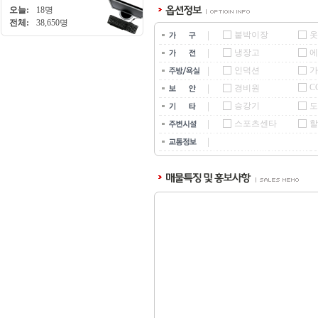
오늘:
18명
전체:
38,650명
붙박이장
옷
냉장고
에
인덕션
가
C
경비원
승강기
도
스포츠센타
할