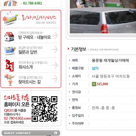
02-780-6302
용문동 재개발상가매매
상가
서울 영등포구 여의도동
245,000
전체 -층 중 -층