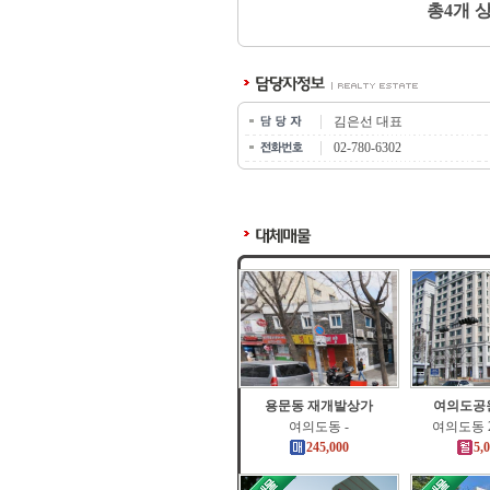
총4개 
김은선 대표
02-780-6302
용문동 재개발상가
여의도공
여의도동 -
여의도동 2
245,000
5,