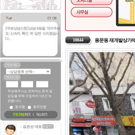
10844
용문동 재개발상가
-
-
작성해주시는 연락처는 문의 및
상담을 위해 수집하며 5년간 보
관합니다.
동의함
동의안함
김은선 대표