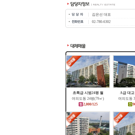
김은선 대표
02-780-6302
초특급 시범24평 월
A급 대교
여의도동 24평(79㎡)
여의도동 3
2,000/125
9