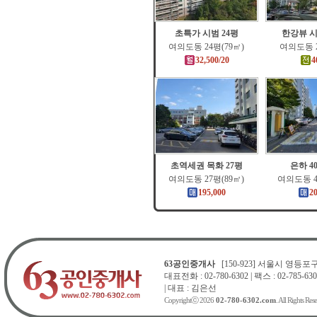
초특가 시범 24평
한강뷰 시
여의도동 24평(79㎡)
여의도동 2
32,500/20
4
초역세권 목화 27평
은하 4
여의도동 27평(89㎡)
여의도동 4
195,000
2
63공인중개사
[150-923] 서울시 영등포구 
대표전화 : 02-780-6302 | 팩스 : 02-785-630
| 대표 : 김은선
Copyrightⓒ 2026
02-780-6302.com
. All Rights Res