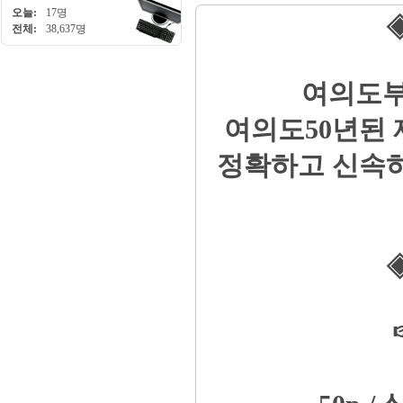
오늘:
17명
◈
전체:
38,637명
여의도부
여의도50년된
정확하고 신속