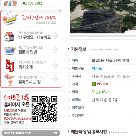
02-780-6302
로얄1동 서울 50평 매매
아파트
서울 영등포구 여의도동
395,000
50평(165㎡)
전체
12
층 중
7
층