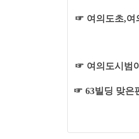
☞ 여의도초,
☞ 여의도시범아
☞ 63빌딩 맞