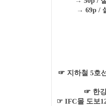
→ 50p / 
→ 69p / 
☞ 지하철 5호
☞ 한
☞ IFC몰 도보