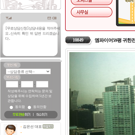
10849
엠파이어59평 귀한
-
-
작성해주시는 연락처는 문의 및
상담을 위해 수집하며 5년간 보
관합니다.
동의함
동의안함
김은선 대표