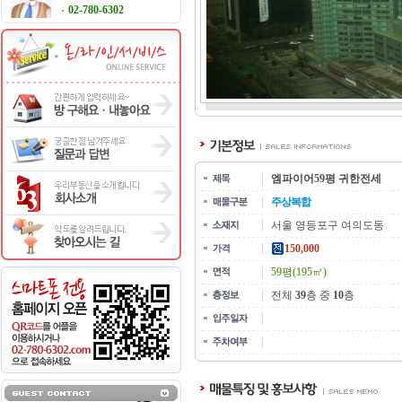
02-780-6302
엠파이어59평 귀한전세
주상복합
서울 영등포구 여의도동
150,000
59평(195㎡)
전체
39
층 중
10
층