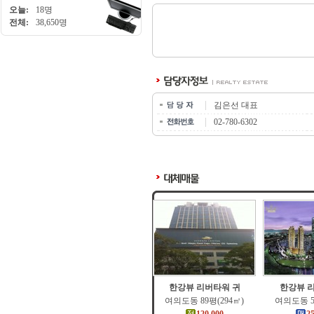
오늘:
18명
전체:
38,650명
김은선 대표
02-780-6302
한강뷰 리버타워 귀
한강뷰 
여의도동 89평(294㎡)
여의도동 5