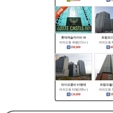
120,000
2
롯데캐슬아이비 46
트럼프2
여의도동 46평(152㎡)
여의도동 8
180,000
4
라이프콤비 63평매
트럼프월드
여의도동 63평(208㎡)
여의도동 3
120,000
1