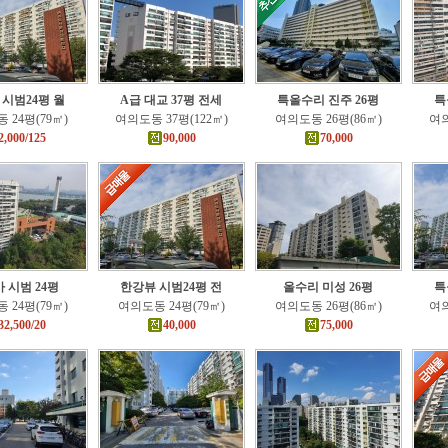
 시범24평 월
A급 대교 37평 전세
특올수리 진주 26평
특
 24평(79㎡)
여의도동 37평(122㎡)
여의도동 26평(86㎡)
여의
2,000/125
90,000
70,000
 시범 24평
한강뷰 시범24평 전
올수리 미성 26평
특
 24평(79㎡)
여의도동 24평(79㎡)
여의도동 26평(86㎡)
여의
32,500/20
40,000
75,000