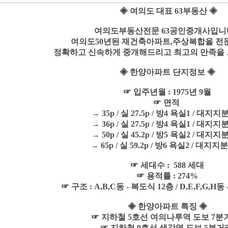
◈ 여의도 대표 63부동산 ◈
여의도부동산전문 63공인중개사입니
여의도50년된 재건축아파트,주상복합을 
정확하고 신속하게 중개해드리고 최고의 만족을
◈ 한양아파트 단지정보 ◈
☞ 입주년월 : 1975년 9월
☞ 면적
→ 35p / 실 27.5p / 방4 욕실1 / 대지지분 
→ 36p / 실 27.5p / 방4 욕실1 / 대지지분 
→ 50p / 실 45.2p / 방5 욕실2 / 대지지분 
→ 65p / 실 59.2p / 방6 욕실2 / 대지지분
☞ 세대수 : 588 세대
☞ 용적률 : 274%
☞ 구조 : A,B,C동 - 복도식 12층 / D,E,F,G,H동
◈ 한양아파트 특징 ◈
☞ 지하철 5호선 여의나루역 도보 7분
☞ 지하철 9호선 샛강역 도보 5분거