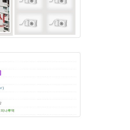
㎡)
상
여의나루역