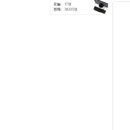
오늘:
17명
전체:
38,635명