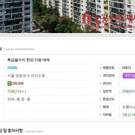
특급올수리 한양 35평 매매
아파트
10855
서울 영등포구 여의도동
200,000
35평(116㎡)
28평(93
전체 -층 중 -층
포룸이
5호선 