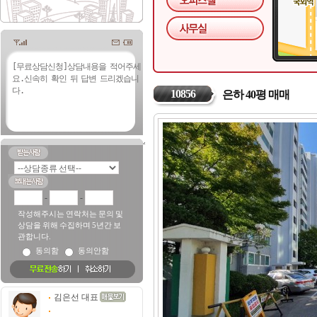
10856
은하 40평 매매
-
-
작성해주시는 연락처는 문의 및
상담을 위해 수집하며 5년간 보
관합니다.
동의함
동의안함
김은선 대표