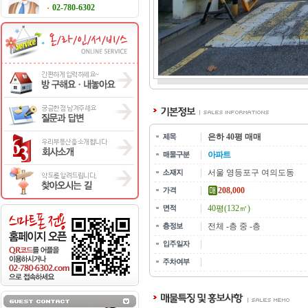
02-780-6302
은하 40평 매매
아파트
서울 영등포구 여의도동
208,000
40평(132㎡)
전체 -층 중 -층