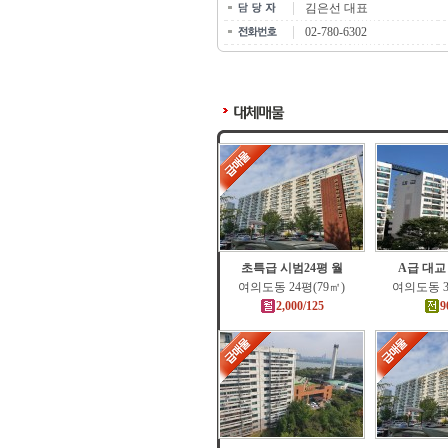
김은선 대표
02-780-6302
초특급 시범24평 월
A급 대교
여의도동 24평(79㎡)
여의도동 3
2,000/125
9