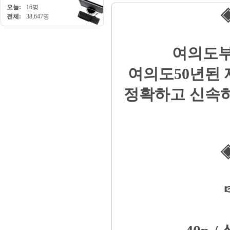
오늘:
16명
◈
전체:
38,647명
여의도부
여의도50년된
정확하고 신속