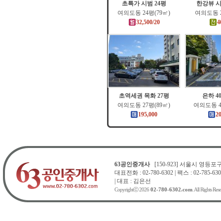
초특가 시범 24평
한강뷰 시
여의도동 24평(79㎡)
여의도동 2
32,500/20
4
초역세권 목화 27평
은하 4
여의도동 27평(89㎡)
여의도동 4
195,000
2
63공인중개사
[150-923] 서울시 영등포구 
대표전화 : 02-780-6302 | 팩스 : 02-785-630
| 대표 : 김은선
Copyrightⓒ 2026
02-780-6302.com
. All Rights Res