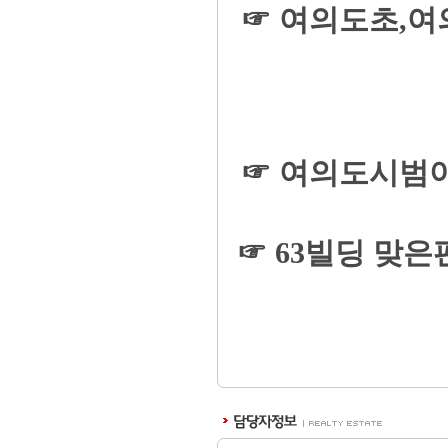
☞ 여의도초,
☞ 여의도시범아
☞ 63빌딩 맞