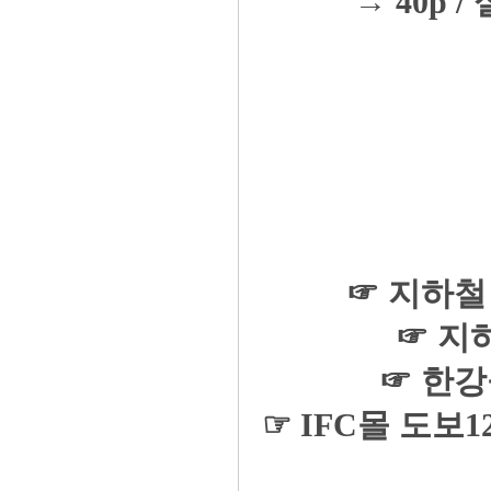
→ 40p / 
☞ 지하철
☞ 지
☞ 한강
☞ IFC몰 도보