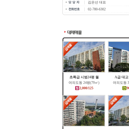
김은선 대표
02-780-6302
초특급 시범24평 월
A급 대교
여의도동 24평(79㎡)
여의도동 3
2,000/125
9