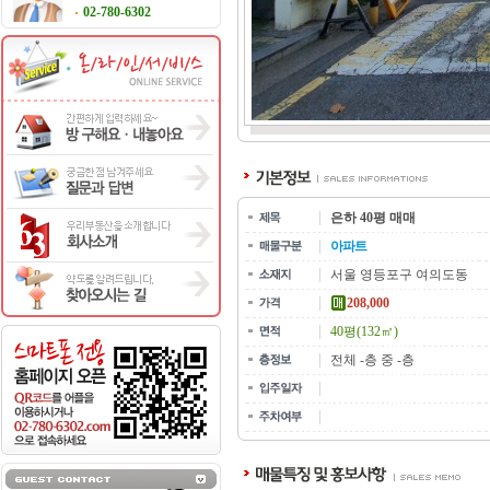
02-780-6302
은하 40평 매매
아파트
서울 영등포구 여의도동
208,000
40평(132㎡)
전체 -층 중 -층