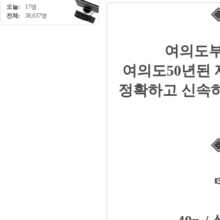
오늘:
17명
◈
전체:
38,637명
여의도부
여의도50년된
정확하고 신속