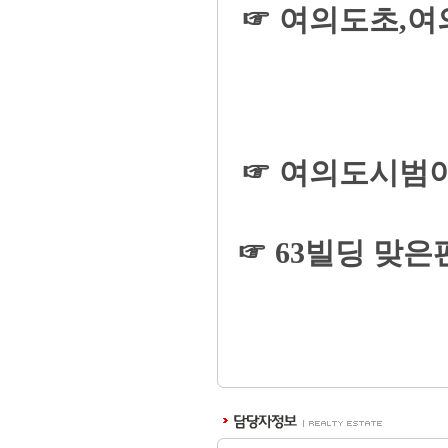
☞ 여의도초,
☞ 여의도시범아
☞ 63빌딩 맞