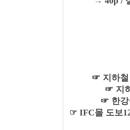
→ 40p / 
☞ 지하철
☞ 지
☞ 한강
☞ IFC몰 도보