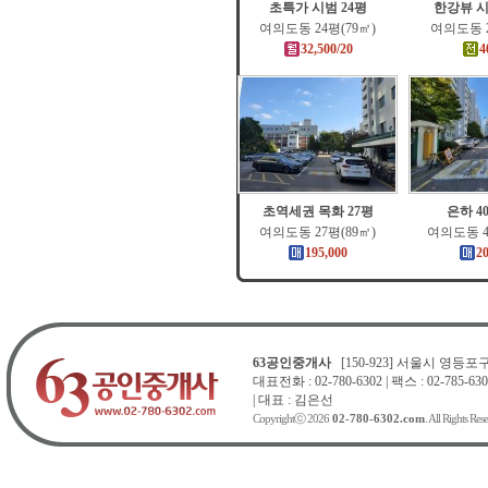
초특가 시범 24평
한강뷰 시
여의도동 24평(79㎡)
여의도동 2
32,500/20
4
초역세권 목화 27평
은하 4
여의도동 27평(89㎡)
여의도동 4
195,000
2
63공인중개사
[150-923] 서울시 영등포구 
대표전화 : 02-780-6302 | 팩스 : 02-785-630
| 대표 : 김은선
Copyrightⓒ 2026
02-780-6302.com
. All Rights Res