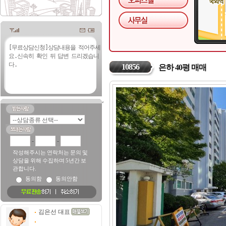
10856
은하 40평 매매
-
-
작성해주시는 연락처는 문의 및
상담을 위해 수집하며 5년간 보
관합니다.
동의함
동의안함
김은선 대표