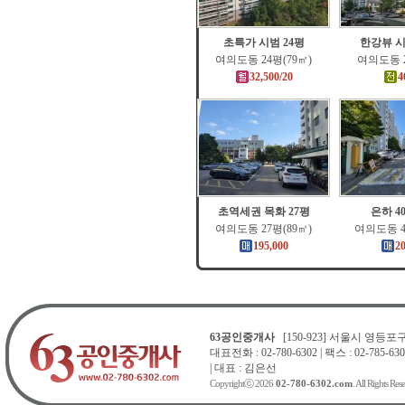
초특가 시범 24평
한강뷰 시
여의도동 24평(79㎡)
여의도동 2
32,500/20
4
초역세권 목화 27평
은하 4
여의도동 27평(89㎡)
여의도동 4
195,000
2
63공인중개사
[150-923] 서울시 영등포구 
대표전화 : 02-780-6302 | 팩스 : 02-785-630
| 대표 : 김은선
Copyrightⓒ 2026
02-780-6302.com
. All Rights Res