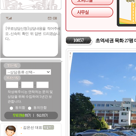
10857
초역세권 목화 27평
-
-
작성해주시는 연락처는 문의 및
상담을 위해 수집하며 5년간 보
관합니다.
동의함
동의안함
김은선 대표