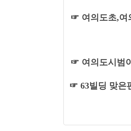
☞ 여의도초,
☞ 여의도시범아
☞ 63빌딩 맞