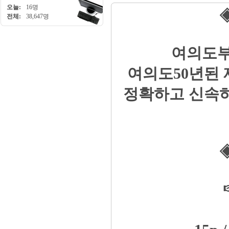
오늘:
16명
◈
전체:
38,647명
여의도부
여의도50년된
정확하고 신속