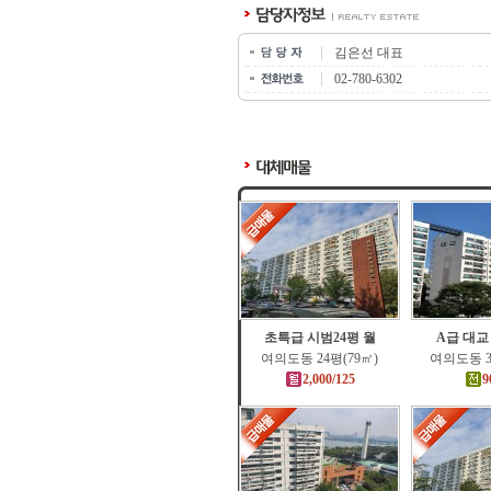
김은선 대표
02-780-6302
초특급 시범24평 월
A급 대교
여의도동 24평(79㎡)
여의도동 3
2,000/125
9