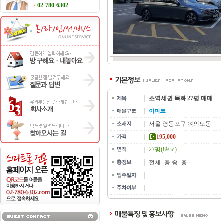
02-780-6302
초역세권 목화 27평 매매
아파트
서울 영등포구 여의도동
195,000
27평(89㎡)
전체 -층 중 -층