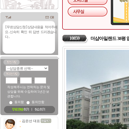
10859
더샵아일랜드 38평
-
-
작성해주시는 연락처는 문의 및
상담을 위해 수집하며 5년간 보
관합니다.
동의함
동의안함
김은선 대표