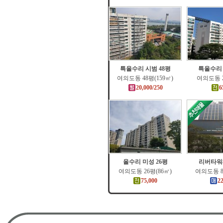
특올수리 시범 48평
특올수리 
여의도동 48평(159㎡)
여의도동 2
20,000/250
6
올수리 미성 26평
리버타워
여의도동 26평(86㎡)
여의도동 8
75,000
2