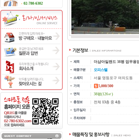
02-780-6302
더샵아일랜드 38평 업무용
오피스텔
서울 영등포구 여의도동
5,000/300
38평(126㎡)
전체
13
층 중
4
층