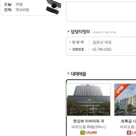
오늘:
20명
전체:
38,644명
김은선 대표
02-780-6302
한강뷰 리버타워 귀
초특급 시
여의도동 89평(294㎡)
여의도동 2
120,000
2,