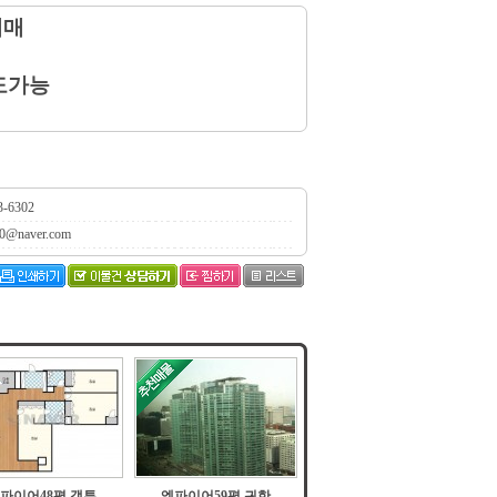
매매
도가능
3-6302
0@naver.com
파이어48평 갭투
엠파이어59평 귀한