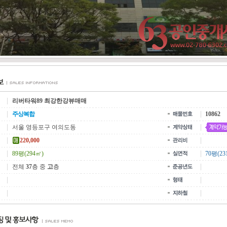
리버타워89 최강한강뷰매매
주상복합
10862
서울 영등포구 여의도동
220,000
89평(294㎡)
70평(23
전체
37
층 중
고
층