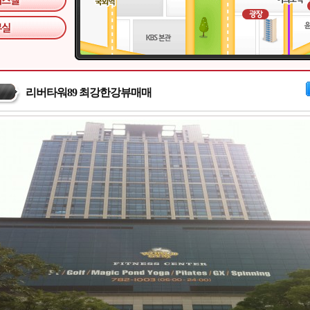
리버타워89 최강한강뷰매매