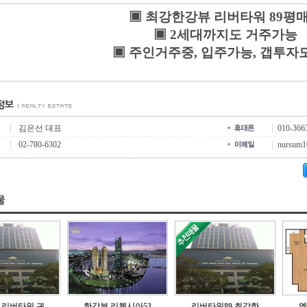
▣ 최강한강뷰 리버타워 89평
▣ 2세대까지도 거주가능
▣ 주인거주중, 입주가능, 갭투자
김은선 대표
010-366
02-780-6302
nursum1
 리버타워 귀
한강뷰 리첸시아53
리버타워89 최강한
엠