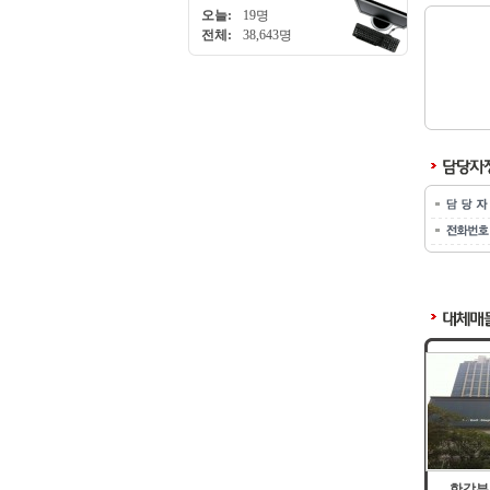
오늘:
19명
전체:
38,643명
한강뷰