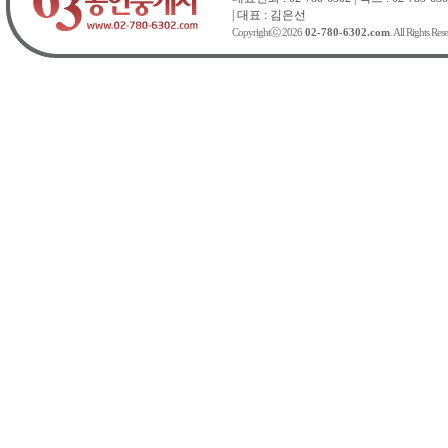
| 대표 : 김은선
Copyrightⓒ 2026
02-780-6302.com
. All Rights Res