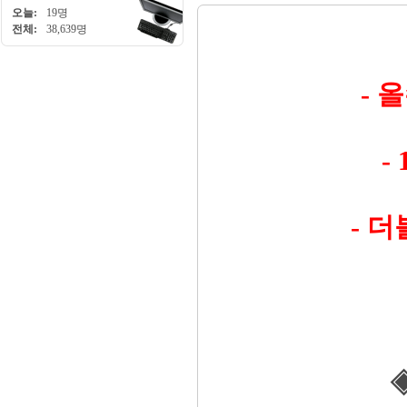
오늘:
19명
전체:
38,639명
- 
-
- 
◈