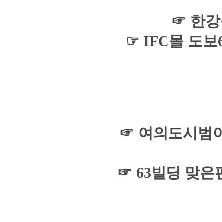
☞ 한강
☞ IFC몰 도
☞ 여의도시범아
☞ 63빌딩 맞