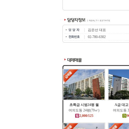
김은선 대표
02-780-6302
초특급 시범24평 월
A급 대교
여의도동 24평(79㎡)
여의도동 3
2,000/125
9