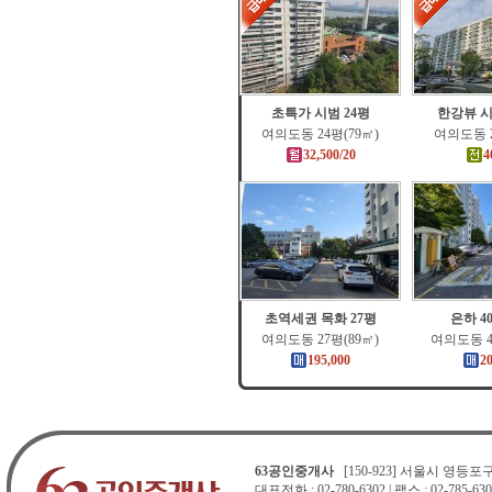
초특가 시범 24평
한강뷰 시
여의도동 24평(79㎡)
여의도동 2
32,500/20
4
초역세권 목화 27평
은하 4
여의도동 27평(89㎡)
여의도동 4
195,000
2
63공인중개사
[150-923] 서울시 영등포구 
대표전화 : 02-780-6302 | 팩스 : 02-785-630