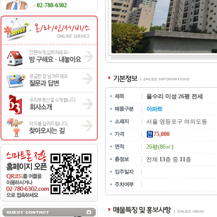
02-780-6302
올수리 미성 26평 전세
아파트
서울 영등포구 여의도동
75,000
26평(86㎡)
전체
13
층 중
11
층