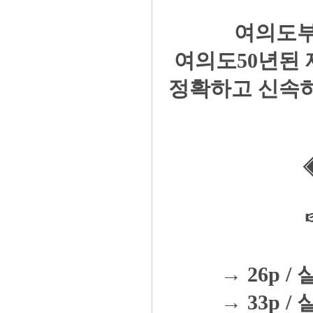
여의도부
여의도50년된
정확하고 신속
→ 26p / 
→ 33p / 