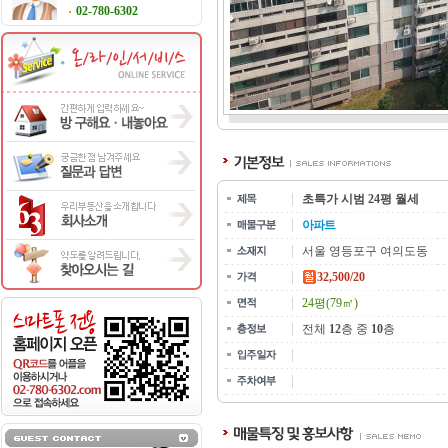
02-780-6302
초특가 시범 24평 월세
아파트
서울 영등포구 여의도동
32,500/20
24평(79㎡)
전체
12
층 중
10
층