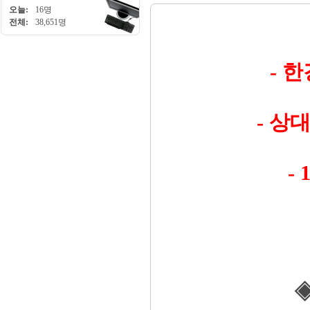
오늘:
16명
전체:
38,651명
- 
- 상
-
◈