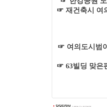
☞ 한강공원 도
☞ 재건축시 여
☞ 여의도시범아
☞ 63빌딩 맞