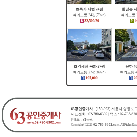
초특가 시범 24평
한강뷰 시
여의도동 24평(79㎡)
여의도동 2
32,500/20
4
초역세권 목화 27평
은하 4
여의도동 27평(89㎡)
여의도동 4
195,000
2
63공인중개사
[150-923] 서울시 영등포구 
대표전화 : 02-780-6302 | 팩스 : 02-785-630
| 대표 : 김은선
Copyrightⓒ 2026
02-780-6302.com
. All Rights Res