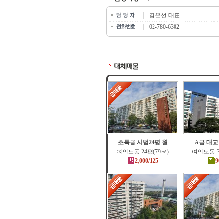
김은선 대표
02-780-6302
초특급 시범24평 월
A급 대교
여의도동 24평(79㎡)
여의도동 3
2,000/125
9