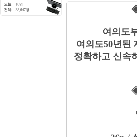
오늘:
16명
◈
전체:
38,647명
여의도부
여의도50년된
정확하고 신속