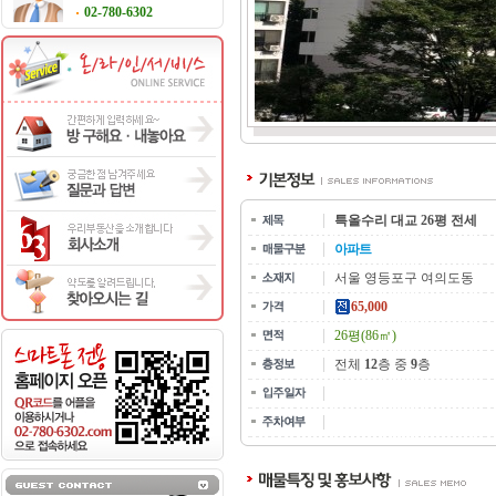
02-780-6302
특올수리 대교 26평 전세
아파트
서울 영등포구 여의도동
65,000
26평(86㎡)
전체
12
층 중
9
층