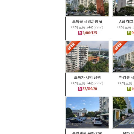
초특급 시범24평 월
A급 대교
여의도동 24평(79㎡)
여의도동 3
2,000/125
9
초특가 시범 24평
한강뷰 시
여의도동 24평(79㎡)
여의도동 2
32,500/20
4
초역세권 목화 27평
은하 4