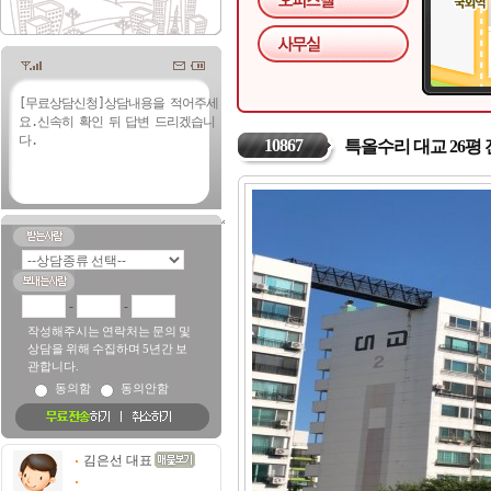
10867
특올수리 대교 26평
-
-
작성해주시는 연락처는 문의 및
상담을 위해 수집하며 5년간 보
관합니다.
동의함
동의안함
김은선 대표