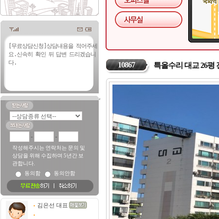
10867
특올수리 대교 26평
-
-
작성해주시는 연락처는 문의 및
상담을 위해 수집하며 5년간 보
관합니다.
동의함
동의안함
김은선 대표