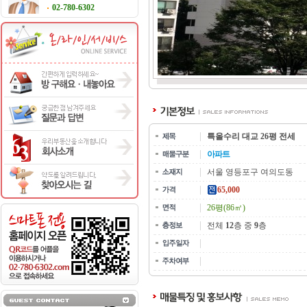
02-780-6302
특올수리 대교 26평 전세
아파트
서울 영등포구 여의도동
65,000
26평(86㎡)
전체
12
층 중
9
층