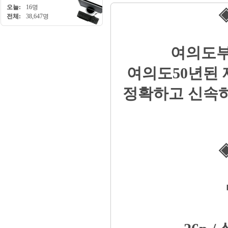
오늘:
16명
◈
전체:
38,647명
여의도부
여의도50년된
정확하고 신속