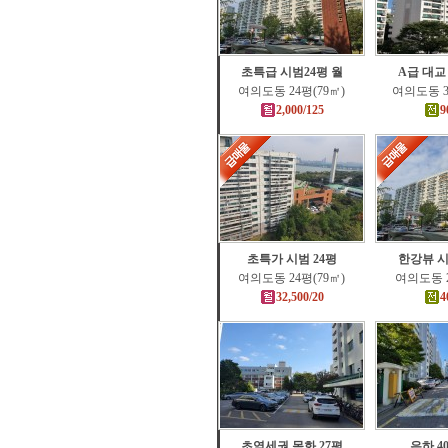
초특급 시범24평 월
A급 대교
여의도동 24평(79㎡)
여의도동 3
2,000/125
9
초특가 시범 24평
한강뷰 시
여의도동 24평(79㎡)
여의도동 2
32,500/20
4
초역세권 목화 27평
은하 4