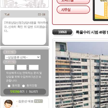
10868
특올수리 시범 48평
-
-
작성해주시는 연락처는 문의 및
상담을 위해 수집하며 5년간 보
관합니다.
동의함
동의안함
김은선 대표