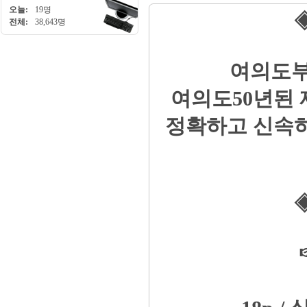
오늘:
19명
◈
전체:
38,643명
여의도부
여의도50년된
정확하고 신속