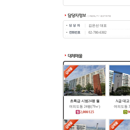
김은선 대표
02-780-6302
초특급 시범24평 월
A급 대교
여의도동 24평(79㎡)
여의도동 3
2,000/125
9