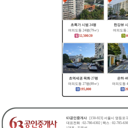
초특가 시범 24평
한강뷰 시
여의도동 24평(79㎡)
여의도동 2
32,500/20
4
초역세권 목화 27평
은하 4
여의도동 27평(89㎡)
여의도동 4
195,000
2
63공인중개사
[150-923] 서울시 영등포구 
대표전화 : 02-780-6302 | 팩스 : 02-785-630
| 대표 : 김은선