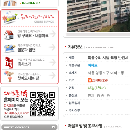
02-780-6302
특올수리 시범 48평 반전세
아파트
서울 영등포구 여의도동
20,000/250
48평(159㎡)
전체 -층 중 -층