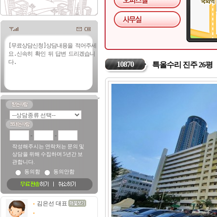
10870
특올수리 진주 26평
-
-
작성해주시는 연락처는 문의 및
상담을 위해 수집하며 5년간 보
관합니다.
동의함
동의안함
김은선 대표