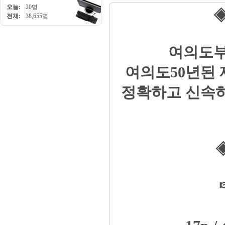
오늘:
20명
◈
전체:
38,655명
여의도부
여의도50년된
정확하고 신속