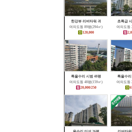
한강뷰 리버타워 귀
초특급 시
여의도동 89평(294㎡)
여의도동 2
120,000
2,
특올수리 시범 48평
특올수리 
여의도동 48평(159㎡)
여의도동 2
20,000/250
6
올수리 미성 26평
리버타워