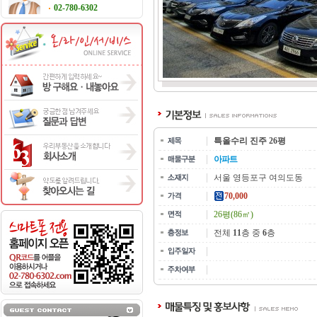
02-780-6302
특올수리 진주 26평
아파트
서울 영등포구 여의도동
70,000
26평(86㎡)
전체
11
층 중
6
층