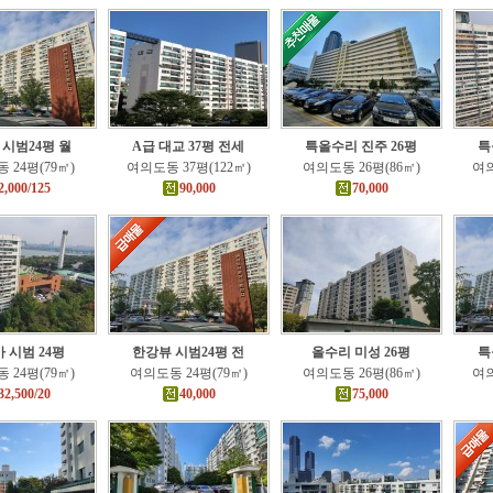
 시범24평 월
A급 대교 37평 전세
특올수리 진주 26평
특
 24평(79㎡)
여의도동 37평(122㎡)
여의도동 26평(86㎡)
여의
2,000/125
90,000
70,000
 시범 24평
한강뷰 시범24평 전
올수리 미성 26평
특
 24평(79㎡)
여의도동 24평(79㎡)
여의도동 26평(86㎡)
여의
32,500/20
40,000
75,000