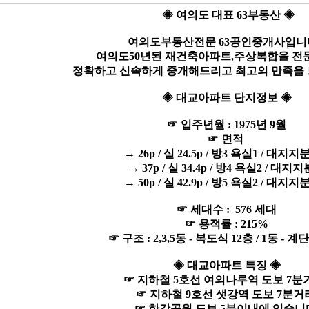
◈ 여의도 대표 63부동산 ◈
여의도부동산전문 63공인중개사입니
여의도50년된 재건축아파트,주상복합을 
정확하고 신속하게 중개해드리고 최고의 만족을
◈ 대교아파트 단지정보 ◈
☞ 입주년월 : 1975년 9월
☞ 면적
→ 26p / 실 24.5p / 방3 욕실1 / 대지지분 
→ 37p / 실 34.4p / 방4 욕실2 / 대지지
→ 50p / 실 42.9p / 방5 욕실2 / 대지지분 
☞ 세대수 : 576 세대
☞ 용적률 : 215%
☞ 구조 : 2,3,5동 - 복도식 12층 / 1동 - 계
◈ 대교아파트 특징 ◈
☞ 지하철 5호선 여의나루역 도보 7분
☞ 지하철 9호선 샛강역 도보 7분거
☞ 한강공원 도보 5분이내에 있습니