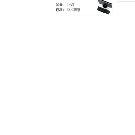
오늘:
19명
전체:
38,639명