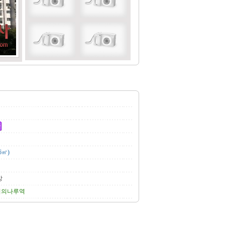
6㎡)
상
여의나루역