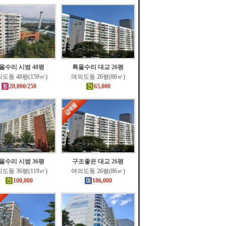
올수리 시범 48평
특올수리 대교 26평
도동 48평(159㎡)
여의도동 26평(86㎡)
20,000/250
65,000
올수리 시범 36평
구조좋은 대교 26평
도동 36평(119㎡)
여의도동 26평(86㎡)
100,000
186,000