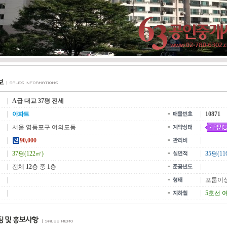
A급 대교 37평 전세
아파트
10871
서울 영등포구 여의도동
90,000
37평(122㎡)
35평(11
전체
12
층 중
1
층
포룸이
5호선 