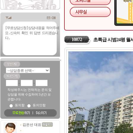
10872
초특급 시범24평 월
-
-
작성해주시는 연락처는 문의 및
상담을 위해 수집하며 5년간 보
관합니다.
동의함
동의안함
김은선 대표