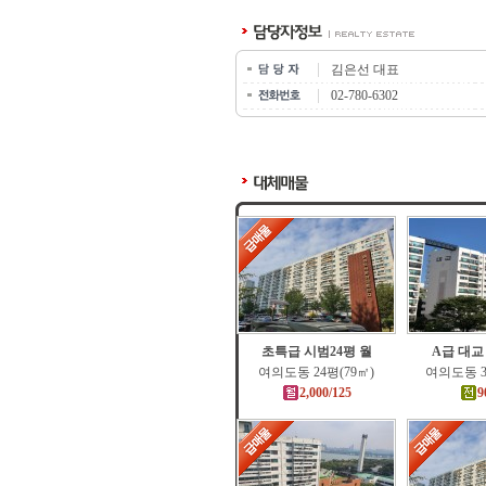
김은선 대표
02-780-6302
초특급 시범24평 월
A급 대교
여의도동 24평(79㎡)
여의도동 3
2,000/125
9