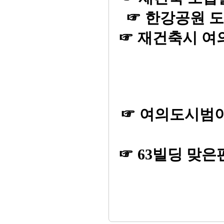
☞ 한강공원 도
☞ 재건축시 여
☞ 여의도시범아
☞ 63빌딩 맞