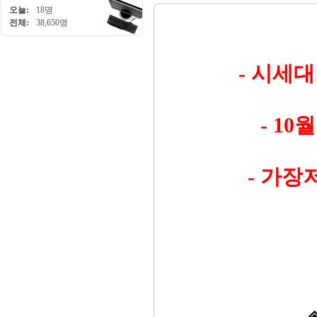
오늘:
18명
전체:
38,650명
- 시세
- 1
- 가장