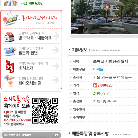
02-780-6302
초특급 시범24평 월세
아파트
서울 영등포구 여의도동
2,000/125
24평(79㎡)
전체 -층 중 -층