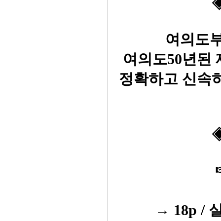
◈
여의도부
여의도50년된
정확하고 신속
→ 18p / 