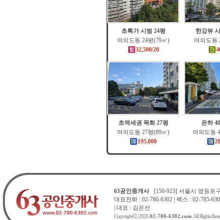
초특가 시범 24평
한강뷰 시
여의도동 24평(79㎡)
여의도동 2
32,500/20
4
초역세권 목화 27평
은하 4
여의도동 27평(89㎡)
여의도동 4
195,000
2
63공인중개사
[150-923] 서울시 영등포구 
대표전화 : 02-780-6302 | 팩스 : 02-785-630
| 대표 : 김은선
Copyrightⓒ 2026
02-780-6302.com
. All Rights Res