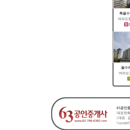
특올수
여의도동 
올수리
여의도동
63공인
대표전화 : 
| 대표 :
Copyright