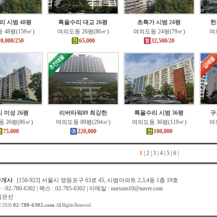
리 시범 48평
특올수리 대교 26평
초특가 시범 24평
한
48평(159㎡)
여의도동 26평(86㎡)
여의도동 24평(79㎡)
여의
20,000/250
65,000
32,500/20
 미성 26평
리버타워89 최강한
특올수리 시범 36평
구
 26평(86㎡)
여의도동 89평(294㎡)
여의도동 36평(119㎡)
여의
75,000
220,000
100,000
1
|
2
|
3
|
4
|
5
|
6
|
중개사
[150-923] 서울시 영등포구 63로 45, 시범아파트 2,3,4동 1층 19호
02-780-6302 | 팩스 : 02-785-6302 | 이메일 : nursum10@naver.com
 김은선
ⓒ 2026
02-780-6302.com
. All Rights Reserved.