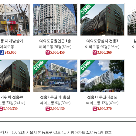
동 재개발상가
여의도공원인근 1층
여의도중심지 전용3
여의도동 -
여의도동 26평(86㎡)
여의도동 60평(198㎡)
여
245,000
5,000/450
3,000/260
가위치 전용40
전용7 무권리1층점
전용11 무권리점포
동 73평(241㎡)
여의도동 9평(30㎡)
여의도동 12평(40㎡)
3,500/350
2,000/130
5,000/270
중개사
[150-923] 서울시 영등포구 63로 45, 시범아파트 2,3,4동 1층 19호