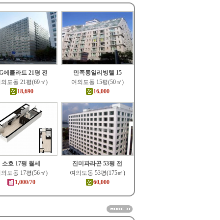
G에클라트 21평 전
민족통일리빙텔 15
의도동 21평(69㎡)
여의도동 15평(50㎡)
18,690
16,000
소호 17평 월세
진미파라곤 53평 전
의도동 17평(56㎡)
여의도동 53평(175㎡)
1,000/70
60,000