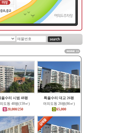
특올수리 시범 48평
특올수리 대교 26평
의도동 48평(159㎡)
여의도동 26평(86㎡)
20,000/250
65,000