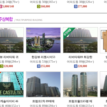
동 24평(79㎡)
여의도동 50평(165㎡)
여의도동 38평(126㎡)
여
5,000/140
160,000
277,000
뷰 리버타워 귀
한강뷰 리첸시아53
리버타워89 최강한
동 89평(294㎡)
여의도동 53평(175㎡)
여의도동 89평(294㎡)
여
120,000
255,000
220,000
캐슬아이비 46
트럼프2차 89매매
트럼프월드65평 매
동 46평(152㎡)
여의도동 89평(294㎡)
여의도동 65평(215㎡)
여