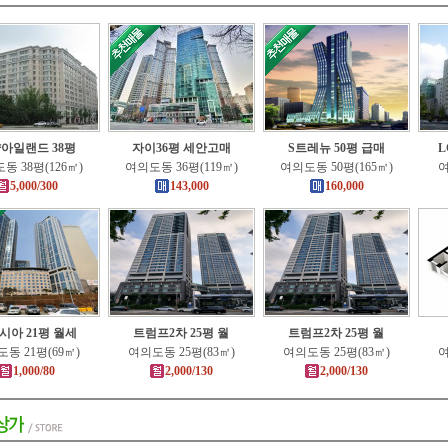
아일랜드 38평
자이36평 세안고매
S트레뉴 50평 급매
L
동 38평(126㎡)
여의도동 36평(119㎡)
여의도동 50평(165㎡)
여
5,000/300
143,000
160,000
시아 21평 월세
트럼프2차 25평 월
트럼프2차 25평 월
동 21평(69㎡)
여의도동 25평(83㎡)
여의도동 25평(83㎡)
여
1,000/80
2,000/130
2,000/130