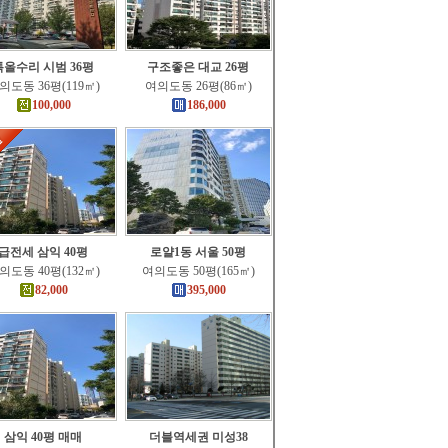
특올수리 시범 36평
구조좋은 대교 26평
의도동 36평(119㎡)
여의도동 26평(86㎡)
100,000
186,000
급전세 삼익 40평
로얄1동 서울 50평
의도동 40평(132㎡)
여의도동 50평(165㎡)
82,000
395,000
삼익 40평 매매
더블역세권 미성38