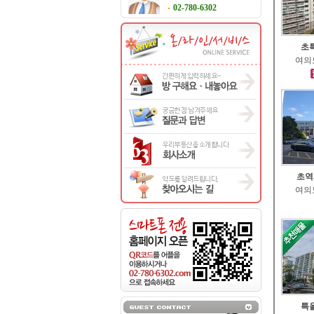
02-780-6302
초특
여의도
초역
여의도
특올