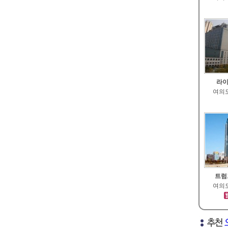
라이
여의도
트럼
여의도