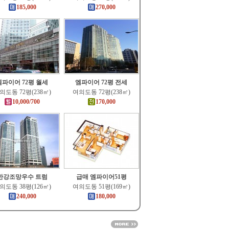
185,000
270,000
엠파이어 72평 월세
엠파이어 72평 전세
의도동 72평(238㎡)
여의도동 72평(238㎡)
10,000/700
170,000
한강조망우수 트럼
급매 엠파이어51평
의도동 38평(126㎡)
여의도동 51평(169㎡)
240,000
180,000