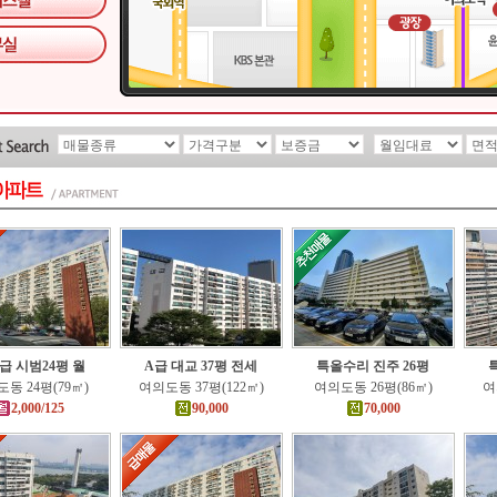
급 시범24평 월
A급 대교 37평 전세
특올수리 진주 26평
동 24평(79㎡)
여의도동 37평(122㎡)
여의도동 26평(86㎡)
여
2,000/125
90,000
70,000