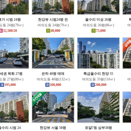
가 시범 24평
한강뷰 시범24평 전
올수리 미성 26평
동 24평(79㎡)
여의도동 24평(79㎡)
여의도동 26평(86㎡)
여
32,500/20
40,000
75,000
세권 목화 27평
은하 40평 매매
특급올수리 한양 35
동 27평(89㎡)
여의도동 40평(132㎡)
여의도동 35평(116㎡)
여
195,000
208,000
200,000
수리 시범 24
한강뷰 서울 50평
로얄7동 삼부38평