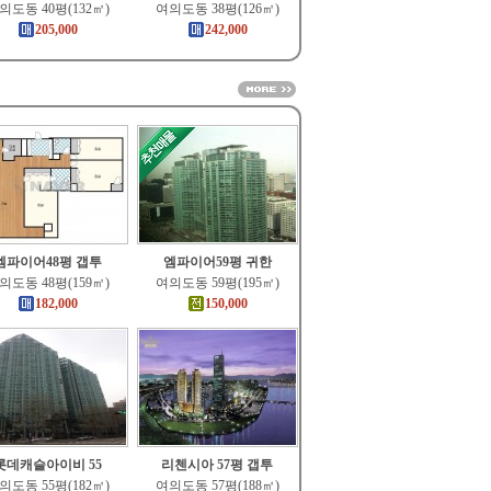
의도동 40평(132㎡)
여의도동 38평(126㎡)
205,000
242,000
엠파이어48평 갭투
엠파이어59평 귀한
의도동 48평(159㎡)
여의도동 59평(195㎡)
182,000
150,000
롯데캐슬아이비 55
리첸시아 57평 갭투
의도동 55평(182㎡)
여의도동 57평(188㎡)