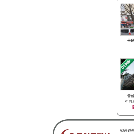
용문
중심
여의도
63공인