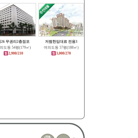
실26 무권리2층점포
저렴한임대료 전용3
의도동 54평(179㎡)
여의도동 57평(188㎡)
2,900/210
3,000/270