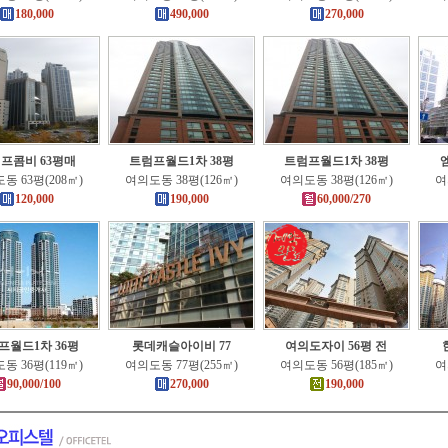
180,000
490,000
270,000
프콤비 63평매
트럼프월드1차 38평
트럼프월드1차 38평
동 63평(208㎡)
여의도동 38평(126㎡)
여의도동 38평(126㎡)
여
120,000
190,000
60,000/270
프월드1차 36평
롯데캐슬아이비 77
여의도자이 56평 전
동 36평(119㎡)
여의도동 77평(255㎡)
여의도동 56평(185㎡)
여
90,000/100
270,000
190,000