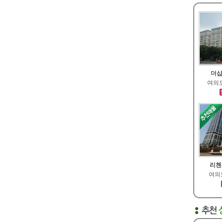
더샵
여의도
리첸
여의도